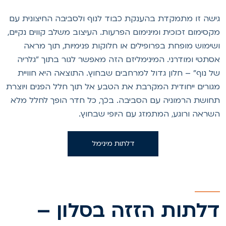
ישה זו מתמקדת בהענקת כבוד לנוף ולסביבה החיצונית עם
קסימום זכוכית ומינימום הפרעות. העיצוב משלב קווים נקיים,
שימוש מופחת בפרופילים או חלוקות פנימיות, תוך מראה
סתטי ומודרני. המינימליזם הזה מאפשר לגור בתוך "גלריה
ל נוף" – חלון גדול למרחבים שבחוץ. התוצאה היא חוויית
גורים ייחודית המקרבת את הטבע אל תוך חלל הפנים ויוצרת
חושת הרמוניה עם הסביבה. בכך, כל חדר הופך לחלל מלא
שראה ורוגע, המתמזג עם היופי שבחוץ.
דלתות מינימל
לתות הזזה בסלון –