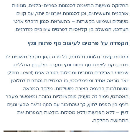
חלוקה מציעות התאמה לסגנונות כפריים-בלגיים, סגנונות
ורבניים ותעשייתיים, וכן לסגנונות אורגניים יותר, עם קווים
עוגלים ושימוש בקשתות – בהשראת סגנון ה"בלגי ארט"
עדכני, המשלב בין קלאסיות לפרטים עיצוביים מודרניים.
קפדה על פרטים לעיצוב נוף פתוח ונקי
תחום עיצוב חלונות ודלתות, כל פרט קטן מקבל תשומת לב
דוקדקת ליצירת נוף פתוח ונקי ומעבר חלק בין החללים.
שימוש באביזרים נסתרים ומסילות בגובה אפס (Zero Level)
וצר מראה אחיד ומינימליסטי, בו המסילות נסתרות לחלוטין
משתלבות ברצפה בצורה מושלמת. מלבד המראה
אסתטי, גימור זה מעניק פונקציונליות גבוהה ומאפשר מעבר
ציף בין הפנים לחוץ, כך שהחיבור עם הנוף נראה טבעי ונעים
עין – ללא הפרעות וללא מסילות בולטות המפרות את
תחושה החלקה.