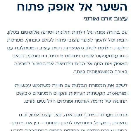
שער אל אופק פתוח
יצוב זורם ואורגני
ם בחירה נכונה של דלתות וחלונות ויטרינה אלומיניום בסלון,
בית יכול להפוך לשער עיצובי פתוח לעולם שבחוץ. מערכות
לונות ודלתות לסלון מאפשרות חווית עיצוב המשתלבת עם
טבע ומעניקות אווירת פתיחות ייחודית, כזו שמקרבת את
אופק ואת הנוף אל הבית ומדגישה את החיבור לסביבה
צורה המשמעותית ביותר.
שלב את המסורת הבלגית עם חוויית משתמש עכשווית
מותאמת. הקשתות העדינות והקווים המעוגלים מביאים
חושה של זרימה אורגנית ופותחים חלל נעים וזורם.
זכות מערכות מתקדמות אלה, נוצר עיצוב אישי, זורם
מאופק במקביל, שמתאים למגוון סגנונות – בין אם מדובר
סגנון אורבני מודרני או בחללים כפריים המתחברים לטבע.