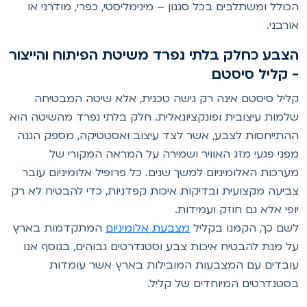
כולל ומשתלבים בכל סגנון – מינימליסטי, כפרי, מודרני או
ורבני.
צבע כחלק בלתי נפרד משיטת הפיתוח והייצור
 קליל סיסטם
ליל סיסטם אינה רק גישה טכנית, אלא שיטה המבטיחה
למות עיצובית ופונקציונאלית. חלק בלתי נפרד מהשיטה הוא
התייחסות לצבע, אשר לצד עיצוב ואסטטיקה, מספק הגנה
פני פגעי מזג האוויר ושמירה על המראה המקורי של
ערכות האלומיניום למשך שנים. כל פרופיל אלומיניום עובר
ביעה מקצועית ובדיקות איכות קפדניות, כדי להבטיח לא רק
ופי אלא גם חוזק ועמידות.
שם כך, הקמנו בקליל
מצבעת אלומיניום
המתקדמות בארץ
ל מנת להבטיח איכות צבע וסטנדרטים גבוהים, בנוסף אנו
ובדים עם המצבעות המובילות בארץ אשר עומדות
סטנדרטים המיוחדים של קליל.