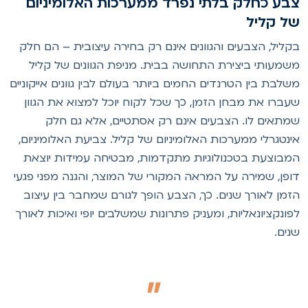
בע כחלק בלתי נפרד ממערכות האלומיניום
ל קליל
קליל, הצבעים והגוונים אינם רק בחירה עיצובית – הם חלק
שמעותי ביצירת התחושה בבית. מניפת הגוונים של קליל
שלבת בין הטרנדים החמים ביותר בעולם לבין גוונים אייקוניים
עברו את מבחן הזמן, כך שכל לקוח יוכל למצוא את הגוון
מתאים לו. הצבעים אינם רק אסתטיים, אלא גם חלק
ינטגרלי ממערכות האלומיניום של קליל. צביעת האלומיניום,
מבוצעת בטכנולוגיות מתקדמות, מבטיחה עמידות יוצאת
ופן, שמירה על המראה המקורי של המוצר, והגנה מפני פגעי
זמן לאורך שנים. כך, הצבע הופך לגורם שמחבר בין עיצוב
פונקציונאליות, ומעניק פתרונות שמשלבים יופי ואיכות לאורך
נים.