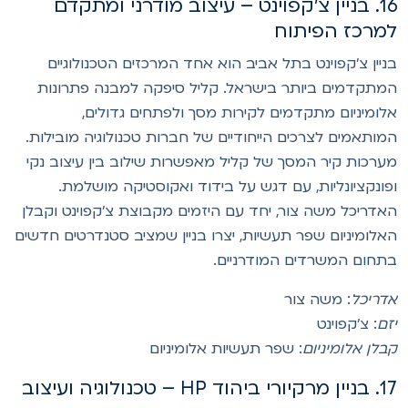
16. בניין צ'קפוינט – עיצוב מודרני ומתקדם
מרכז הפיתוח
ניין צ'קפוינט בתל אביב הוא אחד המרכזים הטכנולוגיים
מתקדמים ביותר בישראל. קליל סיפקה למבנה פתרונות
לומיניום מתקדמים לקירות מסך ולפתחים גדולים,
מותאמים לצרכים הייחודיים של חברות טכנולוגיה מובילות.
ערכות קיר המסך של קליל מאפשרות שילוב בין עיצוב נקי
פונקציונליות, עם דגש על בידוד ואקוסטיקה מושלמת.
אדריכל משה צור, יחד עם היזמים מקבוצת צ'קפוינט וקבלן
אלומיניום שפר תעשיות, יצרו בניין שמציב סטנדרטים חדשים
תחום המשרדים המודרניים.
דריכל
: משה צור
זם
: צ'קפוינט
בלן אלומיניום
: שפר תעשיות אלומיניום
17. בניין מרקיורי ביהוד HP – טכנולוגיה ועיצוב