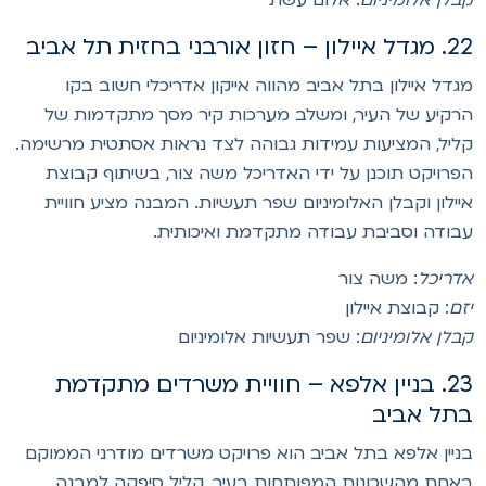
איילון – חזון אורבני בחזית תל אביב
גדל איילון בתל אביב מהווה אייקון אדריכלי חשוב בקו
רקיע של העיר, ומשלב מערכות קיר מסך מתקדמות של
ליל, המציעות עמידות גבוהה לצד נראות אסתטית מרשימה.
פרויקט תוכנן על ידי האדריכל משה צור, בשיתוף קבוצת
יילון וקבלן האלומיניום שפר תעשיות. המבנה מציע חוויית
בודה וסביבת עבודה מתקדמת ואיכותית.
דריכל
: משה צור
זם
: קבוצת איילון
בלן אלומיניום
: שפר תעשיות אלומיניום
23. בניין אלפא – חוויית משרדים מתקדמת
תל אביב
ניין אלפא בתל אביב הוא פרויקט משרדים מודרני הממוקם
אחת מהשכונות המפותחות בעיר. קליל סיפקה למבנה