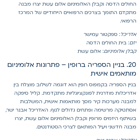
חולים הדסה וקבלן האלומיניום אלום עשת יצרו מבנה
תקדם התומך בצרכים הרפואיים הייחודיים של המרכז
רפואי.
דריכל
: ספקטור עמישר
זם
: בית החולים הדסה
בלן אלומיניום
: אלום עשת
20. בניין הספריה ברופין – פתרונות אלומיניום
ותאמים אישית
ניין הספריה בקמפוס רופין הוא דוגמה לשילוב מוצלח בין
דריכלות מודרנית לפונקציונליות מתקדמת. קליל סיפקה
מבנה מערכות קיר מסך מותאמות אישית, המשלבות
סתטיקה מרשימה ופתחים גדולים לנוף. האדריכל אבנר ישר,
שיתוף היזמים מרופין וקבלן האלומיניום אלום עשת, יצרו
בנה חדשני ויעיל המותאם לצרכי הסטודנטים.