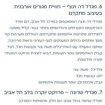
6. מגדל דה וינצ'י – חוויית מגורים אורבנית
עיצוב מתקדם
גדלי דה וינצ'י, הממוקמים במרכז תל אביב, הם אחד
פרויקטים היוקרתיים והחדשניים ביותר בעיר. קליל סיפקה
מגדלים פתרונות אלומיניום מתקדמים הכוללים מערכות קיר
סך ופתחים גדולים המעניקים לנוף העירוני נראות מרהיבה.
יתוף הפעולה עם האדריכלים משה צור וקבוצת חג'ג', לצד
בלן האלומיניום שפר תעשיות, הביא ליצירת פרויקט המשדר
וקרה וחדשנות.
דריכל
: משה צור
זם
: קבוצת חג'ג'
בלן אלומיניום
: שפר תעשיות אלומיניום
ויקט יוקרה בלב תל אביב
גדלי שרונה בתל אביב הם חלק מהפיתוח המורכב