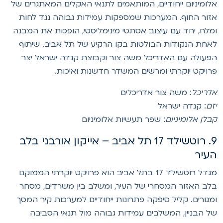
לומיניום ייחודיים, המותאמים לתנאי האקלים המאתגרים של
זור החוף. המערכות שמספקות עמידות גבוהה נגד לחות
מלח, יחד עם עיצוב אסתטי מינימליסטי, הופכות את המבנה
אחת הנקודות הבולטות בקו הרקיע של תל אביב. שיתוף
פעולה עם האדריכל משה צור וקבוצת קנדה ישראל יצר
רויקט יוקרתי ומרשים המשדר חדשנות ואיכות.
דריכל
: משה צור אדריכלים
זם
: קנדה ישראל
בלן אלומיניום
: שפר תעשיות אלומיניום
9. רוטשילד 17 תל אביב – אייקון אורבני בלב
עיר
מגדל רוטשילד 17 בתל אביב הוא פרויקט יוקרתי הממוקם
לב האזור המסחרי של העיר, ומשלב בין משרדים, מסחר
מגורים. קליל סיפקה פתרונות ייחודיים למערכות קיר המסך
ל הבניין, המשלבים עמידות גבוהה מול תנאי הסביבה