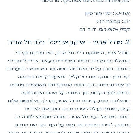
ונקציונליות גבוהה וגם אסתטיקה מרשימה.
דריכל
: יסקי מור סיוון
זם
: קבוצת חג'ג'
בלן אלומיניום
: דויד דבי
קון אדריכלי בלב תל אביב
גדל אביב, הממוקם בלב תל אביב, הוא פרויקט יוקרתי
משלב בין מגורים, מסחר ומשרדים בעיצוב אדריכלי מודרני.
מבנה תוכנן על ידי האדריכל משה צור ומשתמש במערכות
יר מסך מתקדמות של קליל, המציעות עמידות גבוהה
נראות מרשימה. הפתרונות המתקדמים מאפשרים פתחים
דולים לנוף העירוני, תוך שמירה על איטום ואקוסטיקה
ושלמת. היזם, עמותת מגדל אביב, וקבלן האלומיניום אלום
שת, שיתפו פעולה ליצירת מבנה שמתאים לצרכים
מודרניים של העיר תל אביב. המגדל מתנשא לגובה רב
מספק לדייריו תצפיות פנורמיות על העיר ונוף הים התיכון.
זכות השילוב בין עיצוב יוקרתי לטכנולוגיה מתקדמת, מגדל