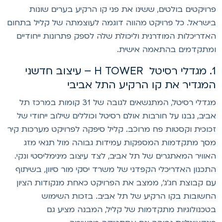
רויקטים בולטים, ששינו את פני קו הרקיע בערים שונות
ישראל. כל פרויקט מהווה דוגמה לעוצמתה של קליל בתחום
אדריכלות המודרנית וליכולת שלה לספק פתרונות ייחודיים
מתקדמים בהתאמה אישית.
1. מגדלי רסיטל H TOWER – עיצוב חדשני
מגדיר את קו הרקיע התל אביבי
מגדלי רסיטל, המתנשאים לגובה של 31 קומות במרכז תל
ביב, נבנו על חורבות אולם רסיטל וכוללים שילוב ייחודי של
כוכית וקסטות פח מרוכב. קליל סיפקה לפרויקט מערכות קיר
סך מתקדמות המספקות עמידות גבוהה מול תנאי מזג
אוויר המאתגרים של תל אביב, לצד עיצוב מינימליסטי ונקי.
תכנון האדריכלי הקפדני של משרד יסקי מור סיוון, בשיתוף
ם קבוצת חג'ג', ממצב את הפרויקט כאחת מנקודות הציון
חשובות בקו הרקיע של תל אביב. בזכות השימוש
טכנולוגיות מתקדמות של קליל, המבנה מציע גם