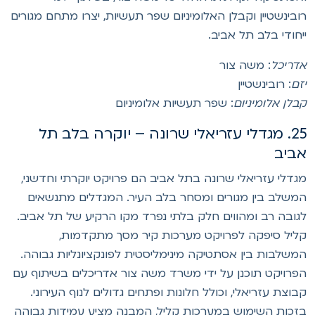
ובינשטיין וקבלן האלומיניום שפר תעשיות, יצרו מתחם מגורים
יחודי בלב תל אביב.
דריכל
: משה צור
זם
: רובינשטיין
בלן אלומיניום
: שפר תעשיות אלומיניום
25. מגדלי עזריאלי שרונה – יוקרה בלב תל
ביב
גדלי עזריאלי שרונה בתל אביב הם פרויקט יוקרתי וחדשני,
משלב בין מגורים ומסחר בלב העיר. המגדלים מתנשאים
גובה רב ומהווים חלק בלתי נפרד מקו הרקיע של תל אביב.
ליל סיפקה לפרויקט מערכות קיר מסך מתקדמות,
משלבות בין אסתטיקה מינימליסטית לפונקציונליות גבוהה.
פרויקט תוכנן על ידי משרד משה צור אדריכלים בשיתוף עם
בוצת עזריאלי, וכולל חלונות ופתחים גדולים לנוף העירוני.
זכות השימוש במערכות קליל, המבנה מציע עמידות גבוהה