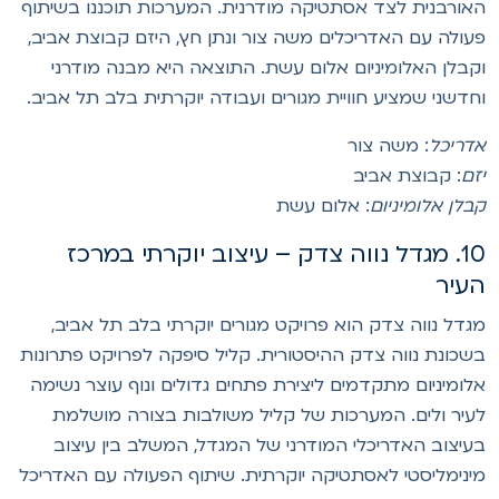
אורבנית לצד אסתטיקה מודרנית. המערכות תוכננו בשיתוף
עולה עם האדריכלים משה צור ונתן חץ, היזם קבוצת אביב,
קבלן האלומיניום אלום עשת. התוצאה היא מבנה מודרני
חדשני שמציע חוויית מגורים ועבודה יוקרתית בלב תל אביב.
דריכל
: משה צור
זם
: קבוצת אביב
בלן אלומיניום
: אלום עשת
10. מגדל נווה צדק – עיצוב יוקרתי במרכז
עיר
גדל נווה צדק הוא פרויקט מגורים יוקרתי בלב תל אביב,
שכונת נווה צדק ההיסטורית. קליל סיפקה לפרויקט פתרונות
לומיניום מתקדמים ליצירת פתחים גדולים ונוף עוצר נשימה
עיר ולים. המערכות של קליל משולבות בצורה מושלמת
עיצוב האדריכלי המודרני של המגדל, המשלב בין עיצוב
ינימליסטי לאסתטיקה יוקרתית. שיתוף הפעולה עם האדריכל