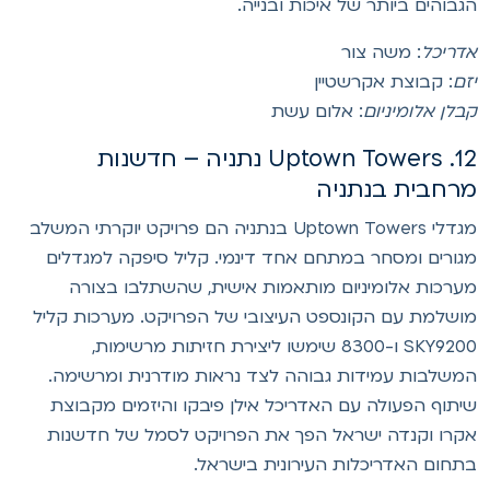
גבוהים ביותר של איכות ובנייה.
דריכל
: משה צור
זם
: קבוצת אקרשטיין
בלן אלומיניום
: אלום עשת
12. Uptown Towers נתניה – חדשנות
רחבית בנתניה
מגדלי Uptown Towers בנתניה הם פרויקט יוקרתי המשלב
גורים ומסחר במתחם אחד דינמי. קליל סיפקה למגדלים
ערכות אלומיניום מותאמות אישית, שהשתלבו בצורה
ושלמת עם הקונספט העיצובי של הפרויקט. מערכות קליל
SKY9200 ו-8300 שימשו ליצירת חזיתות מרשימות,
משלבות עמידות גבוהה לצד נראות מודרנית ומרשימה.
יתוף הפעולה עם האדריכל אילן פיבקו והיזמים מקבוצת
קרו וקנדה ישראל הפך את הפרויקט לסמל של חדשנות
תחום האדריכלות העירונית בישראל.