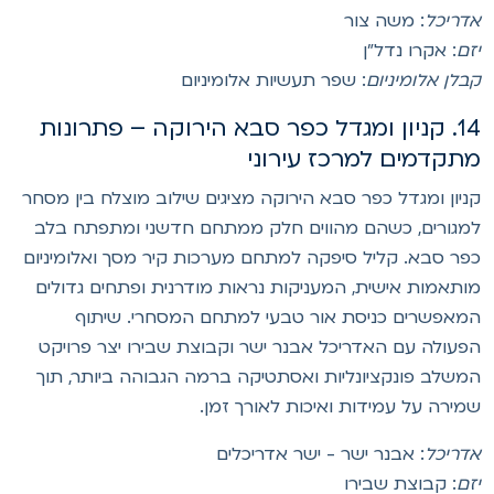
דריכל
: משה צור
זם
: אקרו נדל"ן
בלן אלומיניום
: שפר תעשיות אלומיניום
14. קניון ומגדל כפר סבא הירוקה – פתרונות
תקדמים למרכז עירוני
ניון ומגדל כפר סבא הירוקה מציגים שילוב מוצלח בין מסחר
מגורים, כשהם מהווים חלק ממתחם חדשני ומתפתח בלב
פר סבא. קליל סיפקה למתחם מערכות קיר מסך ואלומיניום
ותאמות אישית, המעניקות נראות מודרנית ופתחים גדולים
מאפשרים כניסת אור טבעי למתחם המסחרי. שיתוף
פעולה עם האדריכל אבנר ישר וקבוצת שבירו יצר פרויקט
משלב פונקציונליות ואסתטיקה ברמה הגבוהה ביותר, תוך
מירה על עמידות ואיכות לאורך זמן.
דריכל
: אבנר ישר - ישר אדריכלים
זם
: קבוצת שבירו