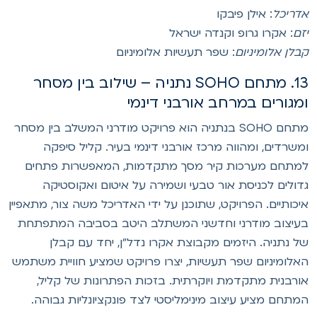
דריכל
: אילן פיבקו
זם
: אקרו גרופ וקנדה ישראל
בלן אלומיניום
: שפר תעשיות אלומיניום
13. מתחם SOHO נתניה – שילוב בין מסחר
מגורים במרחב אורבני דינמי
מתחם SOHO בנתניה הוא פרויקט מודרני המשלב בין מסחר
משרדים, ומהווה מרכז אורבני דינמי בעיר. קליל סיפקה
מתחם מערכות קיר מסך מתקדמות, המאפשרות פתחים
דולים לכניסת אור טבעי ושמירה על איטום ואקוסטיקה
יכותיים. הפרויקט, שתוכנן על ידי האדריכל משה צור, מתאפיין
עיצוב מודרני וחדשני המשתלב היטב בסביבה המתפתחת
ל נתניה. היזמים מקבוצת אקרו נדל"ן, יחד עם קבלן
אלומיניום שפר תעשיות, יצרו פרויקט שמציע חוויית משתמש
ורבנית מתקדמת ויוקרתית. בזכות הפתרונות של קליל,
מתחם מציע עיצוב מינימליסטי לצד פונקציונליות גבוהה.