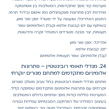
ערכות קיר מסך מתקדמות, המשלבות בין אסתטיקה
ודרנית לבין פתרונות פונקציונליים כמו איטום ובידוד תרמי.
תכנון האדריכלי, שנעשה על ידי משרד יסקי מור סיוון,
שיתוף עם יזם קבוצת אלפא וקבלן האלומיניום שפר
עשיות, יצר מבנה משרדים המשדר יוקרה וחדשנות.
דריכל
: יסקי מור סיוון
זם
: קבוצת אלפא
בלן אלומיניום
: שפר תעשיות אלומיניום
24. מגדלי תאומי רובינשטיין – פתרונות
לומיניום מתקדמים למתחם מגורים יוקרתי
תחם מגדלי תאומי רובינשטיין בתל אביב משלב מגורים
וקרתיים עם פתרונות אלומיניום מתקדמים שסיפקה קליל.
מערכות כוללות קירות מסך ופתחים גדולים המשולבים
עיצוב המודרני של הפרויקט, המבטיחים עמידות גבוהה
אסתטיקה יוקרתית. האדריכל משה צור, בשיתוף יזמי