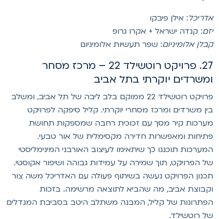
דריכל
: אילן פיבקו
זם
: קנדה ישראל + אקרו גרופ
בלן אלומיניום
: שפר תעשיות אלומיניום
27. פרויקט רוטשילד 22 – מרכז מסחר
משרדים יוקרתי בתל אביב
פרויקט רוטשילד 22 ממוקם בלב ליבה של תל אביב, ומשלב
ין משרדים ומרכז מסחרי יוקרתי. קליל סיפקה לפרויקט
ערכות קיר מסך עם זכוכית רחבה שמספקות תחושת
תיחות ומאפשרות חדירה מקסימלית של אור טבעי.
מערכות תוכננו כך שיתאימו לעיצוב האורבני המינימליסטי
ל הפרויקט, תוך שמירה על עמידות גבוהה ושיפור אקוסטי.
כנון הפרויקט נעשה בשיתוף פעולה עם האדריכל משה צור
קבוצת אביב, מה שהביא לתוצאה מרשימה. בזכות
פתרונות של קליל, המבנה משתלב היטב בסביבת המגדלים
ל רוטשילד.