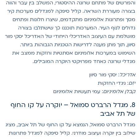
המרשים של מתחם שרונה ההיסטורי, המשלב בין עבר והווה
צורה מעוררת השראה. קליל סיפקה למגדלים מערכות קיר
סך ופתרונות אלומיניום מתקדמים, שיצרו חלונות ופתחים
דולים לנוף העיר. המערכות תוכננו כך שישתלבו בצורה
ושלמת עם העיצוב האדריכלי הייחודי של האדריכל יסקי מור
יוון, תוך מתן מענה לדרישות הטכניות הגבוהות ביותר.
שימוש במערכות אלומיניום אסתטיות וחזקות ממצב את
גדלי שרונה כאחד מפרויקטי היוקרה המובילים.
דריכל
: יסקי מור סיוון
זם
: גינדי החזקות
בלן אלומיניום
: עמי תעשיות אלומיניום
8. מגדל הרברט סמואל – יוקרה על קו החוף
ל תל אביב
גדל הרברט סמואל, הנמצא על קו החוף של תל אביב, מציג
ילוב בין יוקרה ועיצוב מודרני. קליל סיפקה למגדל פתרונות