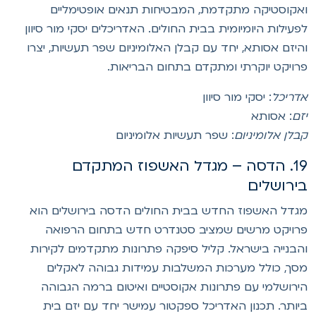
אקוסטיקה מתקדמת, המבטיחות תנאים אופטימליים
פעילות היומיומית בבית החולים. האדריכלים יסקי מור סיוון
היזם אסותא, יחד עם קבלן האלומיניום שפר תעשיות, יצרו
רויקט יוקרתי ומתקדם בתחום הבריאות.
דריכל
: יסקי מור סיוון
זם
: אסותא
בלן אלומיניום
: שפר תעשיות אלומיניום
19. הדסה – מגדל האשפוז המתקדם
ירושלים
גדל האשפוז החדש בבית החולים הדסה בירושלים הוא
רויקט מרשים שמציב סטנדרט חדש בתחום הרפואה
הבנייה בישראל. קליל סיפקה פתרונות מתקדמים לקירות
סך, כולל מערכות המשלבות עמידות גבוהה לאקלים
ירושלמי עם פתרונות אקוסטיים ואיטום ברמה הגבוהה
יותר. תכנון האדריכל ספקטור עמישר יחד עם יזם בית