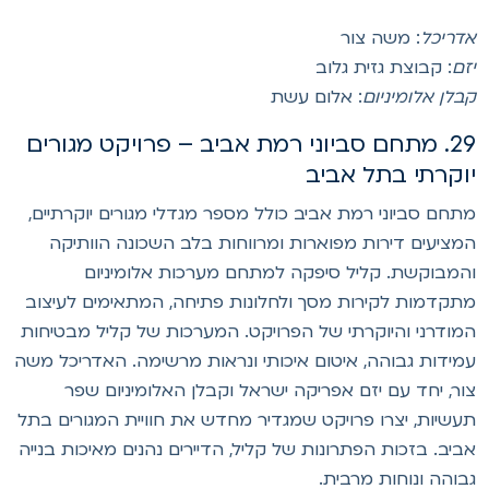
דריכל
: משה צור
זם
: קבוצת גזית גלוב
בלן אלומיניום
: אלום עשת
29. מתחם סביוני רמת אביב – פרויקט מגורים
וקרתי בתל אביב
תחם סביוני רמת אביב כולל מספר מגדלי מגורים יוקרתיים,
מציעים דירות מפוארות ומרווחות בלב השכונה הוותיקה
המבוקשת. קליל סיפקה למתחם מערכות אלומיניום
תקדמות לקירות מסך ולחלונות פתיחה, המתאימים לעיצוב
מודרני והיוקרתי של הפרויקט. המערכות של קליל מבטיחות
מידות גבוהה, איטום איכותי ונראות מרשימה. האדריכל משה
ור, יחד עם יזם אפריקה ישראל וקבלן האלומיניום שפר
עשיות, יצרו פרויקט שמגדיר מחדש את חוויית המגורים בתל
ביב. בזכות הפתרונות של קליל, הדיירים נהנים מאיכות בנייה
בוהה ונוחות מרבית.