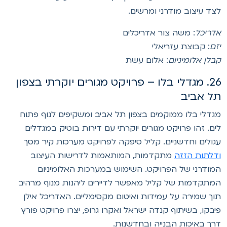
צד עיצוב מודרני ומרשים.
דריכל
: משה צור אדריכלים
זם
: קבוצת עזריאלי
בלן אלומיניום
: אלום עשת
26. מגדלי בלו – פרויקט מגורים יוקרתי בצפון
ל אביב
גדלי בלו ממוקמים בצפון תל אביב ומשקיפים לנוף פתוח
ים. זהו פרויקט מגורים יוקרתי עם דירות בוטיק במגדלים
גולים וחדשניים. קליל סיפקה לפרויקט מערכות קיר מסך
דלתות הזזה
מתקדמות, המותאמות לדרישות העיצוב
מודרני של הפרויקט. השימוש במערכות האלומיניום
מתקדמות של קליל מאפשר לדיירים ליהנות מנוף מרהיב
וך שמירה על עמידות ואיטום מקסימליים. האדריכל אילן
יבקו, בשיתוף קנדה ישראל ואקרו גרופ, יצרו פרויקט פורץ
רך באיכות הבנייה ובחדשנות.