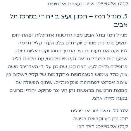
בלן אלומיניום
: שפר תעשיות אלומיניום
5. מגדל רמז – תכנון ועיצוב ייחודי במרכז תל
ביב
גדל רמז בתל אביב מציג חדשנות אדריכלית יוצאת דופן
מציע פתרונות מגורים יוקרתיים בלב העיר. קליל תרמה
פרויקט את מערכות קיר המסך הסטרוקטוראליות שלה,
מעניקות למגדל מראה נקי ומינימליסטי, עם חלונות ללא
רופילים גלויים לעין. הפרויקט, שתוכנן על ידי האדריכל משה
ור, כולל שימוש בטכנולוגיות מתקדמות של קליל לשילוב בין
יצוב אסתטי לפתרונות פונקציונליים. שיתוף הפעולה עם
בוצת הרכישה בראשות נתן חץ יצר פרויקט ייחודי ומרשים
קנה מידה ארצי.
דריכל
: משה צור אדריכלים
זם
: נתן חץ וקבוצת רכישה
בלן אלומיניום
: דויד דבי