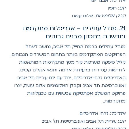
דריכל
: אבנר ישר
זם
: רופין
בלן אלומיניום
: אלום עשת
21. מגדל עתידים – אדריכלות מתקדמת
חדשנות בתכנון מבנים גבוהים
גדל עתידים ברמת החייל, תל אביב, נחשב לאחד
פרויקטים המתקדמים ביותר בתחום המשרדים הגבוהים.
ליל סיפקה מערכות קיר מסך מתקדמות המותאמות
דרישות עמידות ברעידות אדמה ותנאי אקלים קשים.
אדריכלים זרחי אדריכלים, יחד עם יזם עיריית תל אביב
אוניברסיטת תל אביב וקבלן האלומיניום אלום עשת, יצרו
רויקט המשלב אסתטיקה עכשווית עם טכנולוגיות
תקדמות.
דריכל
: זרחי אדריכלים
זם
: עיריית תל אביב ואוניברסיטת תל אביב
בלן אלומיניום
: אלום עשת