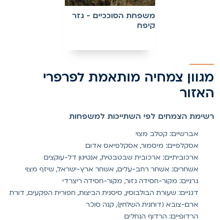
משפחת הסוככיים - גזר
קיפח
גוון צמחיה מותאמת לפרפרי
אזור
שימת הצמחים לפי השתייכות למשפחות
אברשיים: קטלב מצוי
אסקלפיים: מיסמור, אסקלפיאס אדום
ארכוביתיים: ארכובית שבטבטית, אנטיגון דל-עוקצים
אשחרים: אשחר רחב-עלים, אשחר ארץ-ישראל, שיזף מצוי
גרניים: מקור-חסידה גזור, מקור-חסידה ריצרדי
דגניים: שעורת הבולבוסין, סיסנית הביצות, חפורית הפקעים, דורת
ארם-צובא (דוחנית השלחין), קנה סוכר
הרדופיים: הרדוף הנחלים