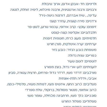
ולריניים: חד-אבקן אדום, ארוך שיבולת
ורבניים: ורבנה ארגנטינית, וורבנה מיכלוא, ליפיה זוחלת, לנטנה
עדינה, , שיח אברהם, דורנטה גישה-גירל
ורדניים: סירה קוצנית, עוזרר קוצני
זיפנים: עוקץ- קרב אירופי, עכנאי שרוע, לשון-פר
חלבלוביים: אקליפה קונה-קוסט
חלמיתיים: מעוג כרתי, חוטמית זיפנית
יערתיים: יערה איטלקית, מורן חורש
משפחת כובע הנזיר: כובע נזיר
כפריים: שנית גדולה
לוטמיים: לוטם שעיר
לועניתיים: לוע-ארי גדול, בוצין מפורץ
מורכבים: דרדר מצוי, דרדר גדול-פרחים, חרצית עטורה, סביון
אביבי, וידליה תלת-אונתית
מצליבים: כרוב החוף, איזטיס מצוי, לפתית מצויה, סלסילי-כסף,
כרוב אתיופי, מנטור מסולסל, ברוקולי, שלח ספרדי
סוככיים: כלך מצוי, חרחבינה מכחילה, שומר מצוי
ספלוליים: ספלול החורש