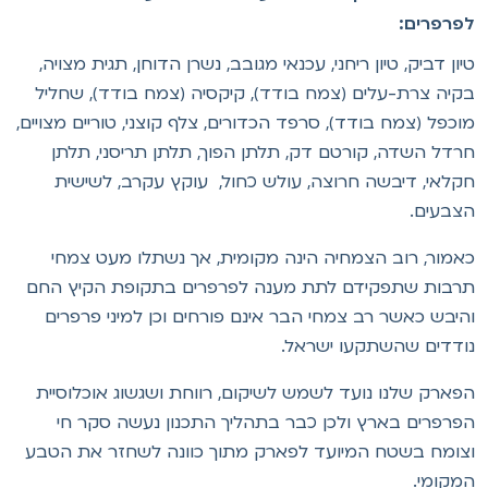
פרפרים:
יון דביק, טיון ריחני, עכנאי מגובב, נשרן הדוחן, תגית מצויה,
קיה צרת-עלים (צמח בודד), קיקסיה (צמח בודד), שחליל
וכפל (צמח בודד), סרפד הכדורים, צלף קוצני, טוריים מצויים,
רדל השדה, קורטם דק, תלתן הפוך, תלתן תריסני, תלתן
קלאי, דיבשה חרוצה, עולש כחול, עוקץ עקרב, לשישית
צבעים.
אמור, רוב הצמחיה הינה מקומית, אך נשתלו מעט צמחי
רבות שתפקידם לתת מענה לפרפרים בתקופת הקיץ החם
היבש כאשר רב צמחי הבר אינם פורחים וכן למיני פרפרים
ודדים שהשתקעו ישראל.
פארק שלנו נועד לשמש לשיקום, רווחת ושגשוג אוכלוסיית
פרפרים בארץ ולכן כבר בתהליך התכנון נעשה סקר חי
צומח בשטח המיועד לפארק מתוך כוונה לשחזר את הטבע
מקומי.