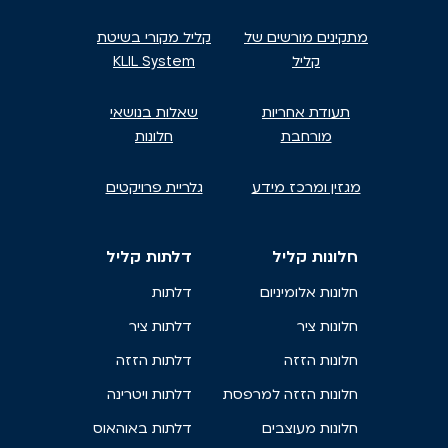
מתקינים מורשים של
קליל מקורי בשיטת
קליל
KLIL System
תעודת אחריות
שאלות בנושאי
מורחבת
חלונות
מגזין ומרכז מידע
גלריית פרויקטים
חלונות קליל
דלתות קליל
חלונות אלומיניום
דלתות
חלונות ציר
דלתות ציר
חלונות הזזה
דלתות הזזה
חלונות הזזה למרפסת
דלתות ויטרינה
חלונות מעוצבים
דלתות באוהאוס