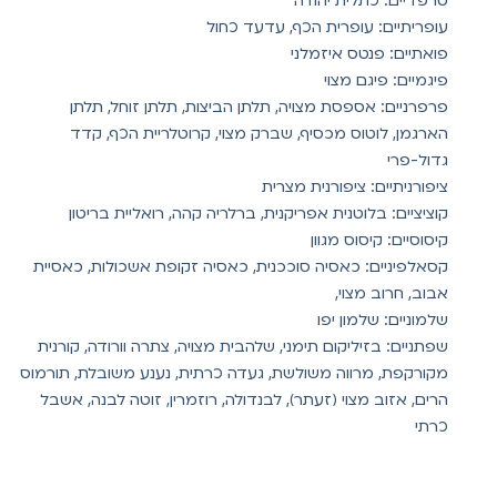
סרפדיים: כתלית יהודה
עופריתיים: עופרית הכף, עדעד כחול
פואתיים: פנטס איזמלני
פיגמיים: פיגם מצוי
פרפרניים: אספסת מצויה, תלתן הביצות, תלתן זוחל, תלתן
הארגמן, לוטוס מכסיף, שברק מצוי, קרוטלריית הכף, קדד
גדול-פרי
ציפורניתיים: ציפורנית מצרית
קוציציים: בלוטנית אפריקנית, ברלריה קהה, רואליית בריטון
קיסוסיים: קיסוס מגוון
קסאלפיניים: כאסיה סוככנית, כאסיה זקופת אשכולות, כאסיית
אבוב, חרוב מצוי,
שלמוניים: שלמון יפו
שפתניים: בזיליקום תימני, שלהבית מצויה, צתרה וורודה, קורנית
מקורקפת, מרווה משולשת, געדה כרתית, נענע משובלת, תורמוס
הרים, אזוב מצוי (זעתר), לבנדולה, רוזמרין, זוטה לבנה, אשבל
כרתי