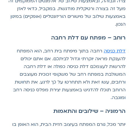
רה וגבוהה, ובאמצעות שילוב של אלמנטים הממוקמים זה
על זה בצורה ורטיקלית מודגשת. במקביל, כדאי לאזן
אמצעות שילוב של מישורים הוריזונטליים (אופקיים) במינון
נכון.
וחב – מפתח עם דלת רחבה
לת כניסה
רחבה בתוך מיפתח בית רחב, הוא המפתח
הענקת מראה יוקרתי וגדול לביתכם. אם אתם יכולים
הרשות לעצמכם דלת כניסה כפולה או דלת רחבה
משולבת במפתח רחב של משקופי זכוכית מעוצבים
רחבים, עשו זאת ולא תתחרטו על כך לרגע. את תחושת
רוחב תוכלו להדגיש באמצעות יצירת מפלס כניסה רחב
מוגבה.
רמוניה – שילובים והתאמות
ותר מכל, גורם המפתח בעיצוב חזית הבית, הוא האופן בו