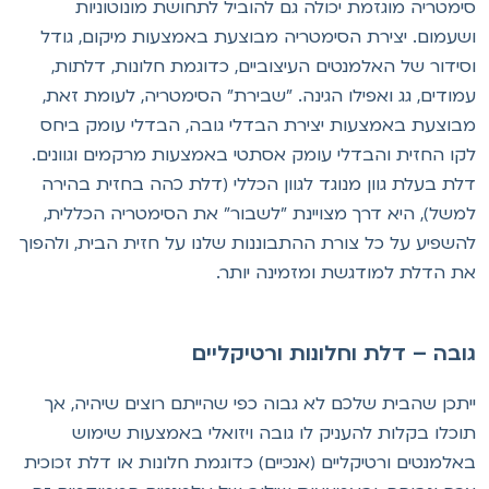
ימטריה מוגזמת יכולה גם להוביל לתחושת מונוטוניות
שעמום. יצירת הסימטריה מבוצעת באמצעות מיקום, גודל
סידור של האלמנטים העיצוביים, כדוגמת חלונות, דלתות,
מודים, גג ואפילו הגינה. "שבירת" הסימטריה, לעומת זאת,
בוצעת באמצעות יצירת הבדלי גובה, הבדלי עומק ביחס
קו החזית והבדלי עומק אסתטי באמצעות מרקמים וגוונים.
לת בעלת גוון מנוגד לגוון הכללי (דלת כהה בחזית בהירה
משל), היא דרך מצויינת "לשבור" את הסימטריה הכללית,
השפיע על כל צורת ההתבוננות שלנו על חזית הבית, ולהפוך
ת הדלת למודגשת ומזמינה יותר.
ובה – דלת וחלונות ורטיקליים
יתכן שהבית שלכם לא גבוה כפי שהייתם רוצים שיהיה, אך
וכלו בקלות להעניק לו גובה ויזואלי באמצעות שימוש
אלמנטים ורטיקליים (אנכיים) כדוגמת חלונות או דלת זכוכית