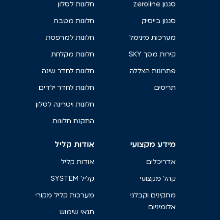
סגנון zeroline
חלונות לסלון
סגנון בייסיק
חלונות מטבח
מערכות מינימל
חלונות למרפסת
קירות מסך SKY
חלונות מקלחת
פתרונות הצללה
חלונות לחדר שינה
תריסים
חלונות לחדר ילדים
חלונות ויטרינה לסלון
התקנת חלונות
מידע מקצועי
אודות קליל
אדריכלים
אודות קליל
קהל מקצועי
קליל SYSTEM
מתקינים וקבלני
מערכות קליל מקורי
אלומיניום
תנאי שימוש