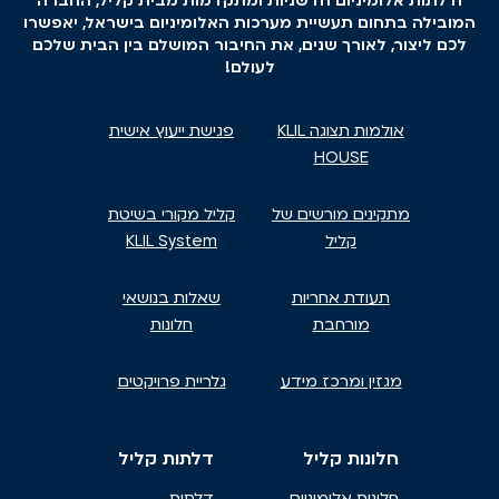
ודלתות אלומיניום חדשניות ומתקדמות מבית קליל, החברה
המובילה בתחום תעשיית מערכות האלומיניום בישראל, יאפשרו
לכם ליצור, לאורך שנים, את החיבור המושלם בין הבית שלכם
לעולם!
אולמות תצוגה KLIL
פגישת ייעוץ אישית
HOUSE
מתקינים מורשים של
קליל מקורי בשיטת
קליל
KLIL System
תעודת אחריות
שאלות בנושאי
מורחבת
חלונות
מגזין ומרכז מידע
גלריית פרויקטים
חלונות קליל
דלתות קליל
חלונות אלומיניום
דלתות