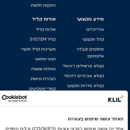
התקנת חלונות
מידע מקצועי
אודות קליל
אדריכלים
אודות קליל
קהל מקצועי
קליל SYSTEM
מתקינים וקבלני
מערכות קליל מקורי
אלומיניום
תנאי שימוש
קטלוג פרופילים דיגיטלי
שאלות נפוצות
קטלוג אביזרים דיגיטלי
הצהרת נגישות
קטלוג סדרות מקצועי
קשרי משקיעים
מרכז הורדות מקצועי
קריירה
פרטי בניין
צור קשר
מניפת גוונים
פארק אגם הפרפרים
האתר עושה שימוש בעוגיות
קליל מקורי
אתר זה עושה שימוש בקבצי עוגיות (COOKIES) וכלים נוספים