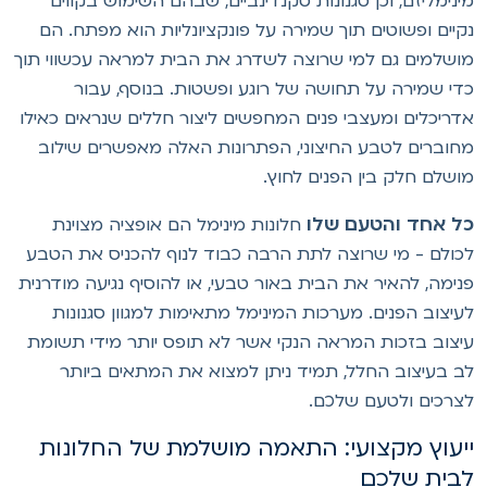
ינימליזם, וכן סגנונות סקנדינביים, שבהם השימוש בקווים
קיים ופשוטים תוך שמירה על פונקציונליות הוא מפתח. הם
ושלמים גם למי שרוצה לשדרג את הבית למראה עכשווי תוך
די שמירה על תחושה של רוגע ופשטות. בנוסף, עבור
דריכלים ומעצבי פנים המחפשים ליצור חללים שנראים כאילו
חוברים לטבע החיצוני, הפתרונות האלה מאפשרים שילוב
ושלם חלק בין הפנים לחוץ.
ל אחד והטעם שלו
חלונות מינימל הם אופציה מצוינת
כולם - מי שרוצה לתת הרבה כבוד לנוף להכניס את הטבע
נימה, להאיר את הבית באור טבעי, או להוסיף נגיעה מודרנית
עיצוב הפנים. מערכות המינימל מתאימות למגוון סגנונות
יצוב בזכות המראה הנקי אשר לא תופס יותר מידי תשומת
ב בעיצוב החלל, תמיד ניתן למצוא את המתאים ביותר
צרכים ולטעם שלכם.
יעוץ מקצועי: התאמה מושלמת של החלונות
בית שלכם