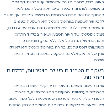
אופן כללי, פרופיל מינימל אלומיניום עשוי להיות יקר יותר
השוואה לפתרונות סטנדרטיים, זאת בשל הטכנולוגיה
מתקדמת והחומרים האיכותיים הנדרשים לייצורם. אך, חשוב
הבין שההשקעה בפרופיל מינימל היא השקעה בעיצוב
באיכות החיים שלכם. היא מבטיחה חזות אסתטית עדכנית,
יצול מקסימלי של האור הטבעי, ושיפור בבידוד התרמי
האקוסטי של הבית. כל אלו, ללא ספק, מוסיפים ערך
שמעותי לנכס שלכם. בחירה בפרופיל מינימל היא לא רק
ניין של מראה, אלא גם השקעה באיכות ובעתיד הבית
לכם.
עקבות הטרנדים בעולם הויטרינות, הדלתות
החלונות
ולם העיצוב משתנה באופן תדיר, וקליל עומדת בחזית
טרנדים העכשוויים. מהעיצוב המינימליסטי ועד לטרנד
ג'פנדי, קליל מציעה מערכות שמתאימות לכל סגנון ועיצוב,
ה שמאפשר ללקוחות לבחור את המוצר המדויק התואם