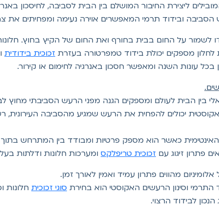
בילים ליצירת החיבור המושלם בין הבית לסביבה, לחיסכון באנרגי
 הסביבה ובידוד תרמי המאפשרים אוירה נעימה ומפחיתים את 
ו לשמור על החום בבית בחורף ואת החום של הקיץ בחוץ. חלונות מ
ית לחלון מספקים יכולת בידוד טמפרטורה בעזרת
זכוכית בידודית
וס
ן בכל עונות השנה ומאפשר חסכון באנרגיה לחימום או קירור.
ים.
אלי בין הבית לעולם ומספקים הגנה מפני הרעש הסביבתי מחוץ ל
וסטית יכולים להפחית את הרעש שמגיע מהסביבה העירונית, רכב
ינטימית כאשר הוא מספק פרטיות ומבודד בין המתרחש בתוך ה
 פתרון זיגוג עם
זכוכית טריפלקס
ומערכות חלונות ודלתות בעלו
אלומיניום מהווים פתרון עמיד ואמין לאורך זמן.
 התרמי וסינון הרעשים האקוסטי הוא בחירת
סוגי זכוכית
חלונות ופ
נכון לבידוד הרצוי.