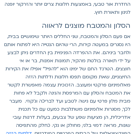
חדרת אור טבעי, באמצעות חלונות צרים יותר והזרקור יופנה
גינון ותאורת חוץ.
סלון והמטבח מוצגים לראווה
ם פעם הסלון והמטבח, שני החללים היותר שימושיים בבית,
יו נסגרים במעטה קירות, הרי שהיום הנטייה היא לפתוח אותם
לחבר ביניהם. את ההפרדה הפנימית בין החדרים ניתן לבצע
ל ידי תאורה בולטת מהקיר, תמונות אמנות, בר או אי
וצצים. הטרנד החם של ימינו הוא "להפיל" אפילו את הקירות
חיצוניים, שאת מקומם תפסו חלונות ודלתות הזזה
אלומיניום פרקטי ומעוצב. הזכוכית עצמה מאפשרת לקשר
ת המטבח והסלון עם המרפסת והגינה ולקבל לא פחות
בית מלון פרטי עם גישה לטבע ועד לבריכה וג'קוזי. מעבר
כך, מסגרות אלומיניום משתלבות כמעט עם כל תכנית
דריכלית, הן מציעות שפע של צבעים, בעלות דרגות עובי
ונות, מראה דמוי בלגי, מחולק או נקי. כחלק מהתפיסה
פונקציונאליות של הבתים הפרטיים המודרניים,
דלתות הזזה