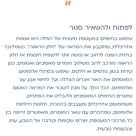
פתוח ולהשאיר סגור
ימוש בחיפויים במעטפת חיצונית של הווילה היא אמנות
דריכלית, שתקבע את המראה של "חלון הראווה". כשמדובר
חזית הפונה לרחוב או נגישה יותר לתצפית חיצונית אז חלון
ראווה מורכב לרוב משילוב חומרים מאסיביים ואטומים, כגון
ירות בטון, גולמיים או חלקים, שימוש בסרגלי אלומיניום
מווסתים את האור ויוצרים הצללה ועד לחיפוי אבן, עץ
אלומיניום. הכל הולך. על מנת לשבור את המראה האטום
יוצרים החיפויים המאסיביים ולהבליט את הפתחים,
שתמשים אדריכלים ומעצבים בזכוכית. חלונות ודלתות
לומיניום, שמדברים עם שאר החומרים, מאפשרים זרימה בין
ל מרכיבי המעטפת, יוצרים שקיפות וקירבה אל הטבע, עניין
צבעוניות טבעית.