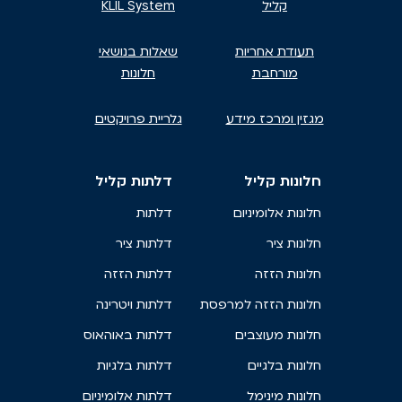
קליל
KLIL System
תעודת אחריות
שאלות בנושאי
מורחבת
חלונות
מגזין ומרכז מידע
גלריית פרויקטים
חלונות קליל
דלתות קליל
חלונות אלומיניום
דלתות
חלונות ציר
דלתות ציר
חלונות הזזה
דלתות הזזה
חלונות הזזה למרפסת
דלתות ויטרינה
חלונות מעוצבים
דלתות באוהאוס
חלונות בלגיים
דלתות בלגיות
חלונות מינימל
דלתות אלומיניום