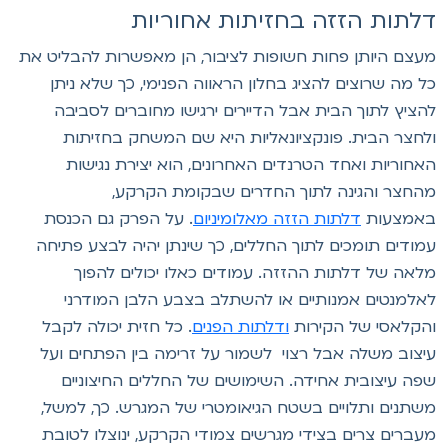
לתות הזזה בחזיתות אחוריות
עצם היותן פחות חשופות לציבור, הן מאפשרות להבליט את
ל מה שרוצים להציג בחלון הראווה הפנימי, כך שלא ניתן
הציץ לתוך הבית אבל הדיירים ירגישו מחוברים לסביבה
לחצר הבית. פונקציונאליות היא שם המשחק בחזיתות
אחוריות ואחד הטרנדים האחרונים, הוא יצירת נגישות
החצר והגינה לתוך החדרים שבקומת הקרקע,
אמצעות
דלתות הזזה מאלומיניום
. על הפרק גם הכנסת
מודים תומכים לתוך החללים, כך שינתן יהיה לבצע פתיחה
לאה של דלתות ההזזה. עמודים כאלו יכולים להפוך
אלמנטים אמנותיים או להשתלב בצבע הלבן המודרני
הקלאסי של הקירות
ודלתות הפנים
. כל חזית יכולה לקבל
יצוב משלה אבל רצוי לשמור על זרימה בין הפתחים ועל
פה עיצובית אחידה. השימושים של החללים החיצוניים
שתנים ותלויים בשטח הגיאומטרי של המגרש. כך, למשל,
עברים צרים בצידי מגרשים צמודי הקרקע, ינוצלו לטובת