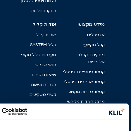
חלונות ויטרינה לסלון
התקנת חלונות
מידע מקצועי
אודות קליל
אדריכלים
אודות קליל
קהל מקצועי
קליל SYSTEM
מתקינים וקבלני
מערכות קליל מקורי
אלומיניום
תנאי שימוש
קטלוג פרופילים דיגיטלי
שאלות נפוצות
קטלוג אביזרים דיגיטלי
הצהרת נגישות
קטלוג סדרות מקצועי
קשרי משקיעים
מרכז הורדות מקצועי
קריירה
פרטי בניין
צור קשר
מניפת גוונים
פארק אגם הפרפרים