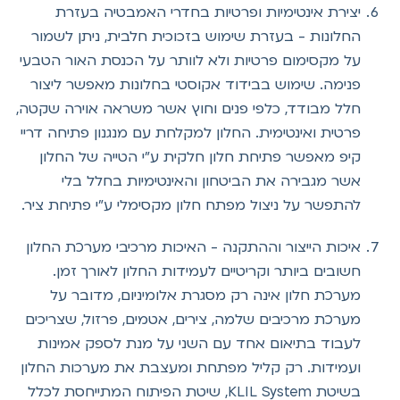
יצירת אינטימיות ופרטיות בחדרי האמבטיה בעזרת
החלונות - בעזרת שימוש בזכוכית חלבית, ניתן לשמור
על מקסימום פרטיות ולא לוותר על הכנסת האור הטבעי
פנימה. שימוש בבידוד אקוסטי בחלונות מאפשר ליצור
חלל מבודד, כלפי פנים וחוץ אשר משראה אוירה שקטה,
פרטית ואינטימית. החלון למקלחת עם מנגנון פתיחה דריי
קיפ מאפשר פתיחת חלון חלקית ע"י הטייה של החלון
אשר מגבירה את הביטחון והאינטימיות בחלל בלי
להתפשר על ניצול מפתח חלון מקסימלי ע"י פתיחת ציר.
איכות הייצור וההתקנה - ה
איכות מרכיבי מערכת החלון
חשובים ביותר וקריטיים לעמידות החלון לאורך זמן.
מערכת חלון אינה רק מסגרת אלומיניום, מדובר על
מערכת מרכיבים שלמה, צירים, אטמים, פרזול, שצריכים
לעבוד בתיאום אחד עם השני על מנת לספק אמינות
ועמידות. רק קליל מפתחת ומעצבת את מערכות החלון
בשיטת KLIL System, שיטת הפיתוח המתייחסת לכלל