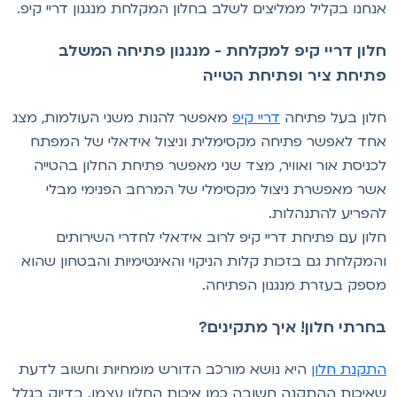
נחנו בקליל ממליצים לשלב בחלון המקלחת מנגנון דריי קיפ.
לון דריי קיפ למקלחת - מנגנון פתיחה המשלב
תיחת ציר ופתיחת הטייה
לון בעל פתיחה
דריי קיפ
מאפשר להנות משני העולמות, מצג
חד לאפשר פתיחה מקסימלית וניצול אידאלי של המפתח
כניסת אור ואוויר, מצד שני מאפשר פתיחת החלון בהטייה
שר מאפשרת ניצול מקסימלי של המרחב הפנימי מבלי
הפריע להתנהלות.
לון עם פתיחת דריי קיפ לרוב אידאלי לחדרי השירותים
המקלחת גם בזכות קלות הניקוי והאינטימיות והבטחון שהוא
ספק בעזרת מנגנון הפתיחה.
חרתי חלון! איך מתקינים?
תקנת חלון
היא נושא מורכב הדורש מומחיות וחשוב לדעת
איכות ההתקנה חשובה כמו איכות החלון עצמו. בדיוק בגלל