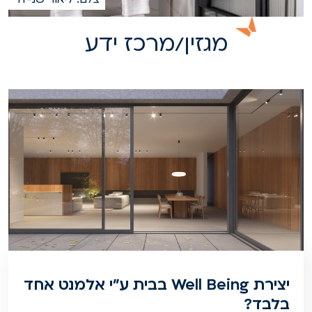
מגזין/מרכז ידע
יצירת Well Being בבית ע"י אלמנט אחד
בלבד?