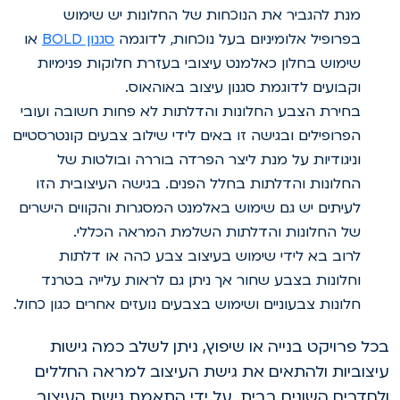
מנת להגביר את הנוכחות של החלונות יש שימוש
בפרופיל אלומיניום בעל נוכחות, לדוגמה
סגנון BOLD
או
שימוש בחלון כאלמנט עיצובי בעזרת חלוקות פנימיות
וקבועים לדוגמת סגנון עיצוב באוהאוס.
בחירת הצבע החלונות והדלתות לא פחות חשובה ועובי
הפרופילים ובגישה זו באים לידי שילוב צבעים קונטרסטיים
וניגודיות על מנת ליצר הפרדה בוררה ובולטות של
החלונות והדלתות בחלל הפנים. בגישה העיצובית הזו
לעיתים יש גם שימוש באלמנט המסגרות והקווים הישרים
של החלונות והדלתות השלמת המראה הכללי.
לרוב בא לידי שימוש בעיצוב צבע כהה או דלתות
וחלונות בצבע שחור אך ניתן גם לראות עלייה בטרנד
חלונות צבעוניים ושימוש בצבעים נועזים אחרים כגון כחול.
כל פרויקט בנייה או שיפוץ, ניתן לשלב כמה גישות
יצוביות ולהתאים את גישת העיצוב למראה החללים
לחדרים השונים בבית. על ידי התאמת גישת העיצוב