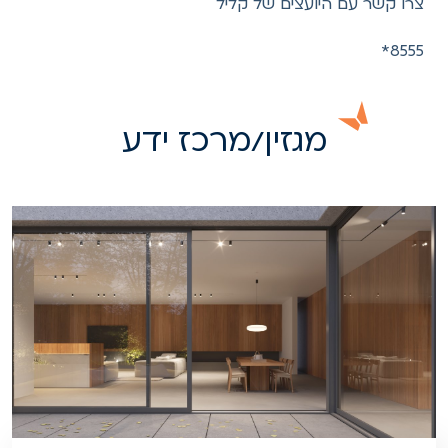
צרו קשר עם היועצים של קליל
8555*
מגזין/מרכז ידע