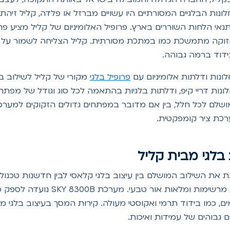
לונות הבלגיים המסורתיים היו עשויים מברזל או פלדה, קליל זיהת
י הלחות השוררים בארץ. פרופיל האלומיניום של קליל מציע פתר
תחזוקה מתמשכת כמו במתכת מסורתית. קליל הצליחה לשמור על ה
ידוד ברמה גבוהה.
ונות ודלתות אלומיניום עם
פרופיל בלגי
מקורי של קליל לשילוב ב
 חלונות דריי קיפ, ודלתות בלגיות בהתאמה לכל סוג וגודל של מ
י מושלם לכל חלל, בין אם מדובר במפתחים גדולים הזקוקים למער
רכת ציר קומפקטית.
SKY 8300B של קליל מייצגת את השילוב המושלם בין עיצוב בלגי קלאסי לבין חדש
ואלגנטיים בעיצוב בלגי, המאפשרים י
 כמו בידוד תרמי ואקוסטי מעולה. קירות המסך בעיצוב בלגי מב
גבוהים של עמידות ואיכות.