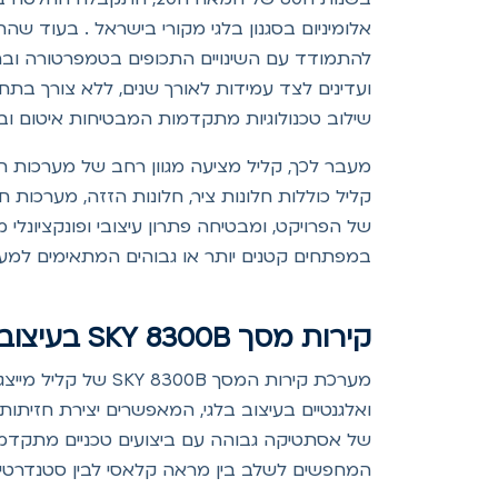
אלומיניום בסגנון בלגי מקורי בישראל . בעוד שהח
להתמודד עם השינויים התכופים בטמפרטורה ובתנא
ועדינים לצד עמידות לאורך שנים, ללא צורך ב
שילוב טכנולוגיות מתקדמות המבטיחות איטום וב
מעבר לכך, קליל מציעה מגוון רחב של מערכות חל
קליל כוללות חלונות ציר, חלונות הזזה, מערכות
של הפרויקט, ומבטיחה פתרון עיצובי ופונקציונל
במפתחים קטנים יותר או גבוהים המתאימים למע
קירות מסך SKY 8300B בעיצוב בלגי מבית קליל
מערכת קירות המסך 
של אסתטיקה גבוהה עם ביצועים טכניים מתקדמים,
המחפשים לשלב בין מראה קלאסי לבין סטנדרטים 