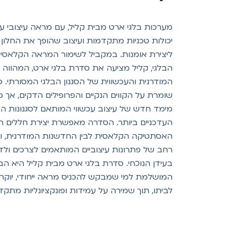
מערכות בלגי ארט מבית קליל, עם מראה עיצובי עדכ
יכולות טכניות מתקדמות ועיצוב שהופך את החלון
ליצירת אומנות. במקביל לשימור המראה הקלאסי 
הבלגי, קליל מציעה את סדרת בלגי ארט, המהוו
המודרנית והעכשווית של הסגנון הבלגי המסורתי. 
שומרת על הקווים הנקיים והפרופילים הדקים, אך 
מימד חדש של עיצוב עכשווי המותאם לסגנונות הא
העדכניים ביותר. הסדרה מאפשרת יצירת חללים ה
האסתטיקה הקלאסית לבין החדשנות המודרנית, ומצ
רחב של פתרונות עיצוביים המותאמים לצרכים ולד
בעידן הנוכחי. סדרת בלגי ארט מבית קליל היא הב
המושלמת למי שמבקש להכניס מראה ייחודי, יוקרת
לביתו, תוך שמירה על עמידות ופונקציונליות מתקד