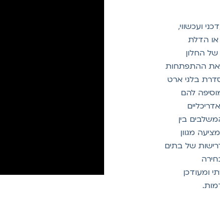
ני ועכשווי,
 או הדלת
של החלון
ה את ההתפתחות
סדרת בלגי ארט
מוסיפה להם
דריכליים
משלבים בין
יעה מגוון
רישות של בתים
חירה
י ומעודכן
מות.