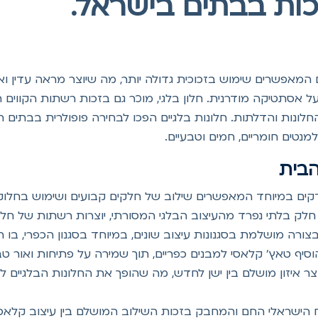
כות בבתים בישראל.
ים המאפשרים שימוש בזכוכית גדולה יותר, מה שיוצר מראה עדין ו
סתטיקה מודרנית. חלון בלגי, מוכר גם בזכות רשתות הקווים הי
חלונות והדלתות. חלונות בלגיים הפכו לבחירה פופולרית בבתים ה
נטים חומריים, חמים וטבעיים.
הבית
דקים במיוחד המאפשרים שילוב של חלקים קבועים ושימוש בחלוקות
ות חלק בלתי נפרד מהעיצוב הבלגי המסורתי, יוצרות רשתות של ח
בצורה מושלמת בסגנונות עיצוב שונים, במיוחד בסגנון הכפרי, 
סיף טאץ' קלאסי למבנים כפריים, תוך שמירה על פתיחות ואור טב
יוצר איזון מושלם בין ישן לחדש, מה שהופך את החלונות הבלגיים 
 הישראלי החם והמחבק בזכות השילוב המושלם בין עיצוב קלאס