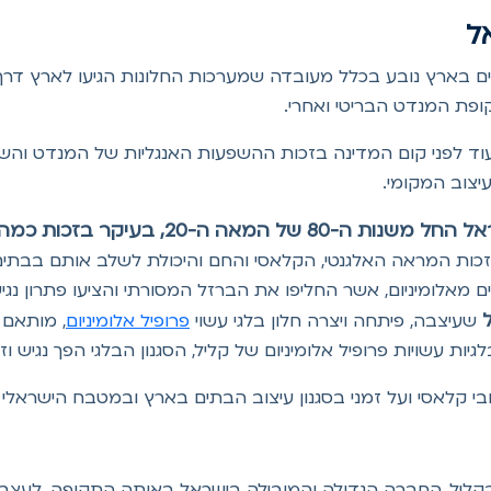
ל
ים בארץ נובע בכלל מעובדה שמערכות החלונות הגיעו לארץ דרך 
ופת המנדט הבריטי ואחרי.
 עוד לפני קום המדינה בזכות ההשפעות האנגליות של המנדט והשפע
יצוב המקומי.
יקר בזכות כמה התפתחויות מרכזיות:
ויים מאלומיניום, אשר החליפו את הברזל המסורתי והציעו פתרון נ
שעיצבה, פיתחה ויצרה חלון בלגי עשוי
פרופיל אלומיניום
, מותאם 
יות עשויות פרופיל אלומיניום של קליל, הסגנון הבלגי הפך נגיש וז
יצובי קלאסי ועל זמני בסגנון עיצוב הבתים בארץ ובמטבח הישראלי
, התקבלה החלטה בקליל, החברה הגדולה והמובילה בישראל באותה התקופה, 