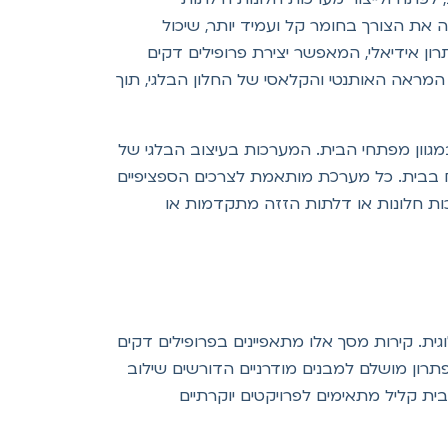
ה את הצורך בחומר קל ועמיד יותר, שיכול
ון אידיאלי, המאפשר יצירת פרופילים דקים
מראה האותנטי והקלאסי של החלון הבלגי, תוך
מגוון מפתחי הבית. המערכות בעיצוב הבלגי של
פתח בבית. כל מערכת מותאמת לצרכים הספציפיים
כות חלונות או דלתות הזזה מתקדמות או
נות טכנולוגית. קירות מסך אלו מתאפיינים בפרופילים דקים
צירת חזיתות מרשימות ומלאות אור טבעי. מערכת SKY 8300B נועדה לספק פתרון מושלם למבנים מודרניים הדורשים שילוב
ית קליל מתאימים לפרויקטים יוקרתיים