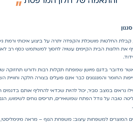
והתאמה של חלון המרפסת
גנון
, קבלת החלטות מושכלת והקפדה יתרה על ביצוע איכותי ורמת גי
את חלונות הבית הקיימים עשויה לחסוך למשתמש כסף רב לאורך
דוד.
שר מדובר בדגם מיושן שמפתח תקלות רבות ודורש תחזוקה שוט
פות החומר והמנגנונים כבר אינם פועלים בצורה חלקה וחוויית הש
לו נראים במצב סביר, יכול להיות שכדאי להחליף אותם בדגמים חד
שליטה טובה על גודל הפתח שמשאירים, תריסים נוחים לשימוש, 
לקים המוצרים למשפחות עיצוב: משפחת הנוף – מראה מינימליסט