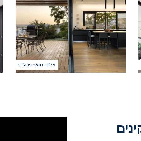
צלם: מושי גיטליס
נים