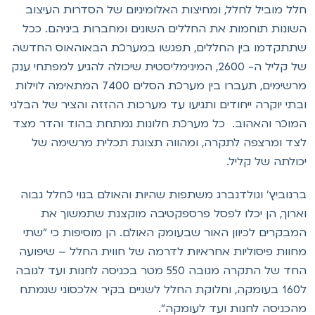
לל מוביל לחלל, ומחיצות האלומיניום של הסדרות העיצוב
שונות תוחמות את החללים השונים ומחברות ביניהם. ככל
תתקדמו בין החללים, תפגשו במערכת הבאוהאוס החדשה
של קליל ה- 2600, המינימליסטית שיכולה להגיע למפתחי ענק
מרשימים, תעברו בין מערכת הסלים 7400 המתאימה לוילות
בתי יוקרה ייחודים ותגיעו עד מערכות ההזזה והציר של הבלגי
מוכר והאהוב. כל מערכת חלונות נמתחת בהוד והדר מצד
צד ומרצפה לתקרה, ומהווה תצוגת תכלית מרשימה של
כולתה של קליל.
רנוביץ' וגולדנברג משתפות שהיות והאולם בנוי כחלל גבוה
ארוך, הן יכלו לפסל פרספקטיבה מוקצנת שתמשוך את
מבקרים לכיוון האור שבעומק האולם. הן מוסיפות כי "שתי
חוות פיסוליות אחראיות לדרמה של חווית החלל – שיפועה
החד של התקרה מגובה 550 מטר בכניסה לחנות ועד לגובה
ל160 בעומקה, וחלוקת החלל לשניים בקיר אלכסוני שנמתח
הכניסה לחנות ועד לעומקה".