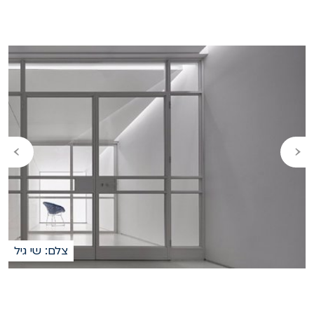
›
‹
צלם: שי גיל