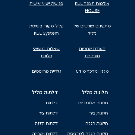
אולמות תצוגה KLIL
פגישת ייעוץ אישית
HOUSE
מתקינים מורשים של
קליל מקורי בשיטת
קליל
KLIL System
תעודת אחריות
שאלות בנושאי
מורחבת
חלונות
מגזין ומרכז מידע
גלריית פרויקטים
חלונות קליל
דלתות קליל
חלונות אלומיניום
דלתות
חלונות ציר
דלתות ציר
חלונות הזזה
דלתות הזזה
חלונות הזזה למרפסת
דלתות ויטרינה