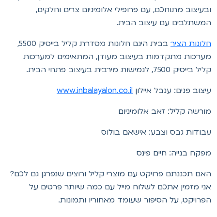
בעיצוב מתוחכם, עם פרופילי אלומיניום צרים וחלקים,
משתלבים עם עיצוב הבית.
לונות הציר
בבית הינם חלונות מסדרת קליל בייסיק 5500,
ערכות מתקדמות בעיצוב מעודן, המתאימים למערכות
ל בייסיק 7500, לגמישות מירבית בעיצוב פתחי הבית.
יצוב פנים: ענבל איילון
www.inbalayalon.co.il
ורשה קליל: זאב אלומיניום
בודות גבס וצבע: אישאם בולוס
פקח בנייה: חיים פינס
אם תכננתם פרויקט עם מוצרי קליל ורוצים שנפרגן גם לכם?
ני מזמין אתכם לשלוח מייל עם כמה שיותר פרטים על
פרויקט, על הסיפור שעומד מאחוריו ותמונות.