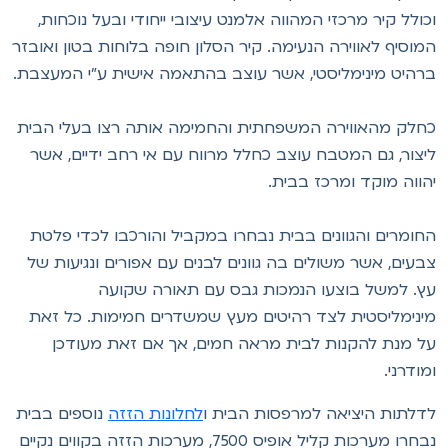
כולל קיר מרכזי המהווה אלמנט עיצובי ייחודי ובעל נוכחות,
מוסיף לאווירה הנעימה. קיר הסלון חופה בלוחות בטון ואובזר
רהיט מינימליסטי, אשר עוצב בהתאמה אישית ע"י המעצבת.
חלק מהאווירה המשפחתית והחמימה אותה רצו בעלי הבית
יצור, גם המטבח עוצב כחלל מרווח עם אי רחב ידיים, אשר
הווה מוקד ומרכז בבית.
חומרים והגוונים בבית נבחרו במקביל והורכבו לכדי פלטת
בעים, אשר משולים בה גוונים לבנים עם אפורים ונגיעות של
ץ. למשל בוצעו הנמכות גבס עם תאורה שקועה
ינימליסטית לצד רהיטים מעץ שמשדרים חמימות. כל זאת
ל מנת להקנות לבית מראה חמים, אך אם זאת מעודכן
מודרני.
דלתות היציאה למרפסות הבית ו
לחלונות הזזה
נוספים בבית
נבחרו מערכות קליל אופיס 7500, מערכות הזזה בקווים נקיים