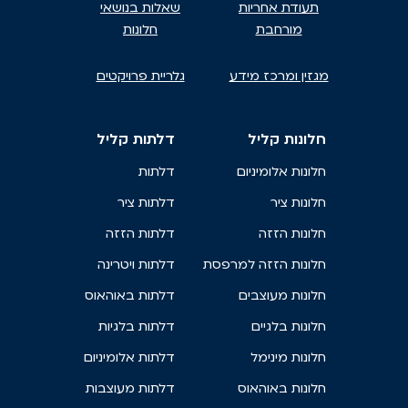
תעודת אחריות
שאלות בנושאי
מורחבת
חלונות
מגזין ומרכז מידע
גלריית פרויקטים
חלונות קליל
דלתות קליל
חלונות אלומיניום
דלתות
חלונות ציר
דלתות ציר
חלונות הזזה
דלתות הזזה
חלונות הזזה למרפסת
דלתות ויטרינה
חלונות מעוצבים
דלתות באוהאוס
חלונות בלגיים
דלתות בלגיות
חלונות מינימל
דלתות אלומיניום
חלונות באוהאוס
דלתות מעוצבות