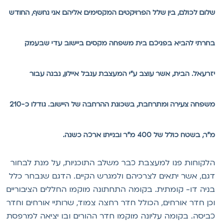
לום לכולם, בין שלל הפרויקטים המקסימים אליהם אני נחשף, החודש
חרתי להביא בפניכם בית משפחה מקסים ביישוב עדי שבעמק
זרעאל. הבית, אשר עוצב ע"י המעצבת ענבל איילון, נבנה עבור
משפחה צעירה ומתרחבת, בשכונת ההרחבה של היישוב. גודלו כ-210
ר, בשטח כולל של 400 מ"ר ובנייתו ארכה כשנה.
לקוחות פנו למעצבת כבר משלב התוכניות, על מנת לבחור
גם, אשר יתאים לצרכיהם ולמגרש הקיים. הדגם שנבחר כלל
ניה דו- קומתית. בקומה התחתונה מוקמו החללים הציבוריים
כן חדר אורחים, הכולל חדר רחצה צמוד, שרותיי אורחים וחדר
ביסה. בקומה עליונה מוקמו חדר ההורים ובו יציאה למרפסת