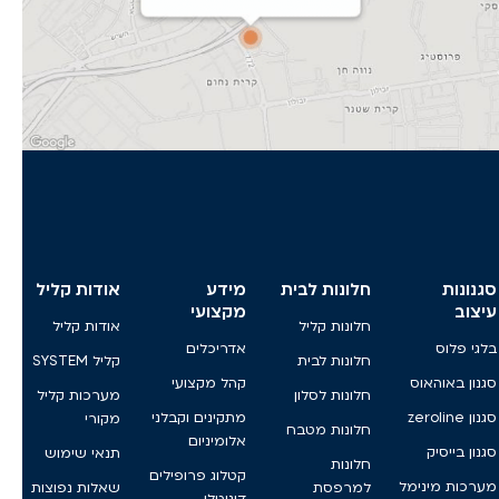
סגנונות
חלונות לבית
מידע
אודות קליל
עיצוב
מקצועי
חלונות קליל
אודות קליל
בלגי פלוס
אדריכלים
חלונות לבית
קליל SYSTEM
סגנון באוהאוס
קהל מקצועי
חלונות לסלון
מערכות קליל
סגנון zeroline
מתקינים וקבלני
מקורי
חלונות מטבח
אלומיניום
סגנון בייסיק
תנאי שימוש
חלונות
קטלוג פרופילים
מערכות מינימל
למרפסת
שאלות נפוצות
דיגיטלי