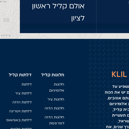
אולם קליל ראשון
לציון
חלונות קליל
דלתות קליל
חלונות
דלתות
השפיע על
אלומיניום
ם יש את הכוח
דלתות ציר
תם אוהבים.
חלונות ציר
דלתות הזזה
אלומיניום
חלונות הזזה
ת קליל,
דלתות ויטרינה
 תעשיית
חלונות הזזה
דלתות באוהאוס
שראל,
למרפסת
רך שנים, את
דלתות בלגיות