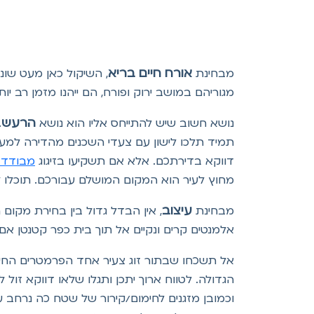
אורח חיים בריא
מבחינת
, השיקול כאן מעט שונ
מגוריהם במושב ירוק ופורח, הם ייהנו מזמן רב יותר 
הרעש
נושא חשוב שיש להתייחס אליו הוא נושא
תמיד תלכו לישון עם צעדי השכנים מהדירה למעלה
דווקא בדירתכם. אלא אם תשקיעו בזיגוג
מבודד 
מחוץ לעיר הוא המקום המושלם עבורכם. תוכלו 
עיצוב
מבחינת
, אין הבדל גדול בין בחירת מקום 
אלמנטים קרים ונקיים אל תוך בית כפר קטנטן 
אל תשכחו שבתור זוג צעיר אחד הפרמטרים החש
הגדולה. לטווח ארוך יתכן ותגלו שלאו דווקא זול
וכמובן מזגנים לחימום/קירור של שטח כה נרחב ע