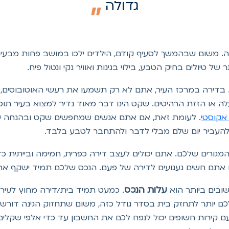
גדולה
ה. משום שבהמשך לסעיף קודם, הילדים ילכו במושב פחות מבעיר
של טיולים בחיק הטבע, בילוי בגינות ואוויר נקי ונטול פיח.
 או הזזת הרהיטים. שקט הינו דבר מאוד נדיר למצוא בעיר תוססת
אקוסטי
. לעומת זאת, אם אתם אנשים שמחפשים שקט ובהנחה שי
להעביר יום שלם מבלי לדבר ולהתחבר לטבע בלבד.
המגורים שלכם. אתם יכולים לעצב דירה כפרית, חמימה ובייתית כד
אם אתם חשים געגועים לדירה של פעם. הנכס שלכם תמיד ישקף א
עלות הנכס
ובים ביותר הוא
. כמעט תמיד בית/דירה מחוץ לעיר י
 לכם יותר לתחזק בית בסדר גודל כזה, משום שתחזוק הגינה דורש 
ם קירות חשופים יכול לנפח לכם את החשבון עד כדי אלפי שקלים