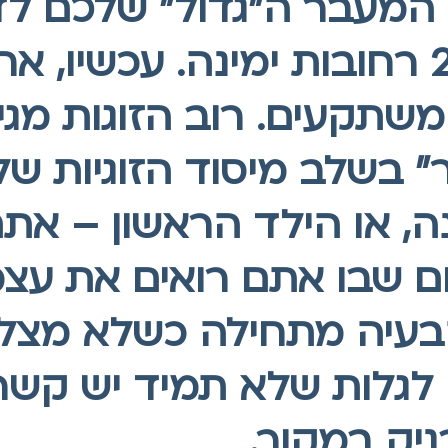
 המעבר ה"גדול" שלכם ל
לדירת 2 חדרים כ-2 רחובות ימינה. עכ
משתקעים. רוב הזוגות מג
" בשלב מיסוד הזוגיות ש
ה, או הילד הראשון – את
ום שבו אתם רואים את ע
בעיה מתחילה כשלא מצליח
 לגלות שלא תמיד יש קשר
ניק במקור.