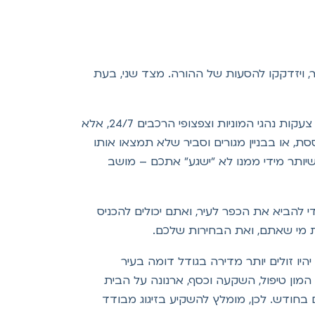
, ויזדקקו להסעות של ההורה. מצד שני, בעת
. בדירה במרכז העיר, אתם לא רק תשמעו את רעשי האוטובוסים, צעקות נהגי המוניות וצפצופי הרכבים 24/7, אלא
, או בבניין מגורים וסביר שלא תמצאו אותו
ותר מידי ממנו לא "ישגע" אתכם – מושב
י להביא את הכפר לעיר, ואתם יכולים להכניס
ת מי שאתם, ואת הבחירות שלכם.
היו זולים יותר מדירה בגודל דומה בעיר
המון טיפול, השקעה וכסף, ארנונה על הבית
 בחודש. לכן, מומלץ להשקיע בזיגוג מבודד