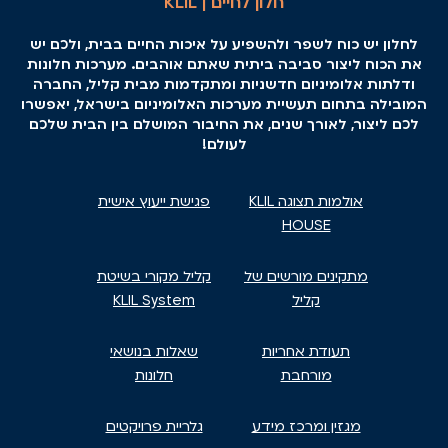
חלון לחיים | KLIL
לחלון יש כוח לשפר ולהשפיע על איכות החיים בבית, ולכם יש
את הכוח ליצור סביבה ביתית שאתם אוהבים. מערכות חלונות
ודלתות אלומיניום חדשניות ומתקדמות מבית קליל, החברה
המובילה בתחום תעשיית מערכות האלומיניום בישראל, יאפשרו
לכם ליצור, לאורך שנים, את החיבור המושלם בין הבית שלכם
לעולם!
אולמות תצוגה KLIL
פגישת ייעוץ אישית
HOUSE
מתקינים מורשים של
קליל מקורי בשיטת
קליל
KLIL System
תעודת אחריות
שאלות בנושאי
מורחבת
חלונות
מגזין ומרכז מידע
גלריית פרויקטים