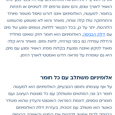
אוויר לאורך שנים, והם אינם גורמים לה לשינויים או תזוזות
חומר. למעשה, האלומיניום איננו דורש טיפול משמר מיוחד
התחזוקה שלו קלה ונוחה, מאחר והוא לא מושפע מהשמש
לוהטת. יתר על כן, בכל הקשור ללחות, גשמים ומגע של מים
ם
דלת הכניסה
, האלומיניום הוא חומר חזק שאיננו מחליד
הדלת עמידה גם בפני קורוזיה, לחות ומים. מאחר והיא קלה
אוד לניקיון ואיננה נפגעת בקלות ממזג האוויר ומגע עם מים,
יא גם שומרת על מראה חדש ואסטטי לאורך הזמן.
לומיניום משתלב עם כל חומר
ל אף עוצמתו וחוסנו הטבעיים, האלומיניום הוא למעשה
ומר רב גוני, המתאים ומשתלב עם כל סגנונות העיצוב ועם
ומרים נוספים, דוגמת המראה האוטנטי והעדין שהוא משדר
אשר הוא משולב עם זכוכית. בעזרת דלת האלומיניום
כניסה לבית אפשר להקנות את הסגנון והאווירה הרצויים,