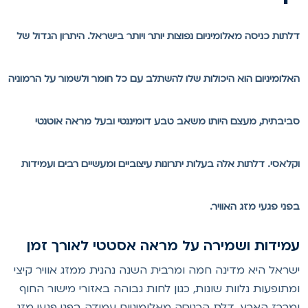
לתות כניסה מאלומיניום נפוצות יותר ויותר בישראל. היתרון הגדול של
אלומיניום הוא היכולות שלו להשתלב עם כל חומר ולשמור על הרמוניה
ביבתית, מעצם היותו משאב טבע דומיננטי ובעל מראה אוטנטי
קלאסי. דלתות אלה בעלות יתרונות עיצוביים ומעשיים רבים ועמידות
פני פגעי מזג האוויר.
מידות ושמירה על מראה אסטטי לאורך זמן
שראל היא מדינה חמה ומרבית השנה נהנית ממזג אוויר קיצי
מתופעות נלוות שונות, כגון לחות גבוהה באזורי מישור החוף
מרכז הארץ. דלת הכניסה מאלומיניום עמידה בפני פגעי מזג