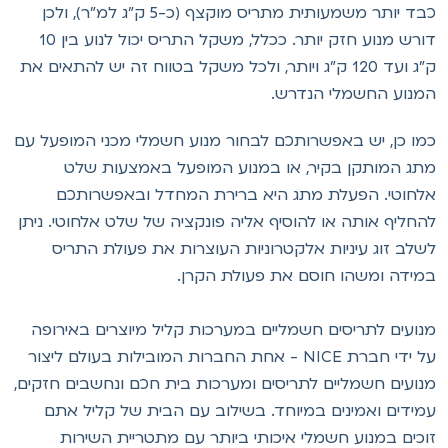
כבד יותר משמעותית מתריס מוקצף (כ-5 ק"ג למ"ר), ולכן
דורש מנוע חזק יותר. ככלל, משקל התריס יכול לנוע בין 10
ק"ג ועד 120 ק"ג ויותר, ולכל משקל בטווח זה יש להתאים את
מנוע החשמלי הנדרש.
מו כן, יש באפשרותכם לבחור מנוע חשמלי מכני המופעל עם
תג המותקן בקיר, או במנוע המופעל באמצעות שלט
לחוטי. הפעלת מתג היא ברירת המחדל ובאפשרותכם
החליף אותה או להוסיף אליה פונקציה של שלט אלחוטי. ניתן
שלב זוג עיניות אלקטרוניות העוצרות את פעולת התריס
מידה ומשהו חוסם את פעולת הקרן.
נועים לתריסים חשמליים במערכות קליל מיוצרים באירופה
על ידי חברת NICE - אחת החברות המובילות בעולם ליצור
נועים חשמליים לתריסים ומערכות בית חכם ונחשבים חזקים,
מידים ואמינים במיוחד. בשילוב עם הבית של קליל אתם
וכים במנוע חשמלי איכותי ביותר עם מתטריית השירות