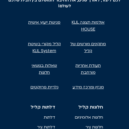
לכם ליצור, לאורך שנים, את החיבור המושלם בין הבית שלכם
לעולם!
אולמות תצוגה KLIL
פגישת ייעוץ אישית
HOUSE
מתקינים מורשים של
קליל מקורי בשיטת
קליל
KLIL System
תעודת אחריות
שאלות בנושאי
מורחבת
חלונות
מגזין ומרכז מידע
גלריית פרויקטים
חלונות קליל
דלתות קליל
חלונות אלומיניום
דלתות
חלונות ציר
דלתות ציר