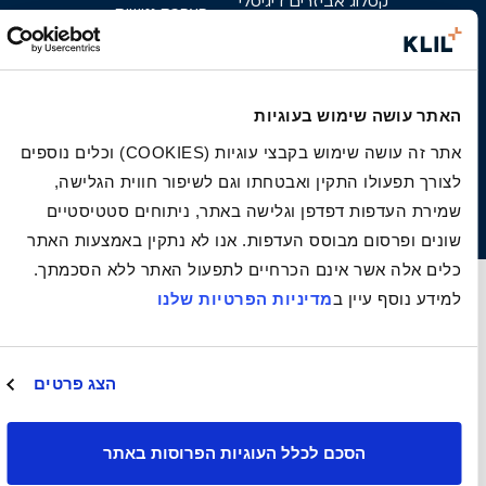
קטלוג אביזרים דיגיטלי
הצהרת נגישות
קטלוג סדרות מקצועי
קשרי משקיעים
מרכז הורדות מקצועי
קריירה
פרטי בניין
האתר עושה שימוש בעוגיות
צור קשר
מניפת גוונים
אתר זה עושה שימוש בקבצי עוגיות (COOKIES) וכלים נוספים
פארק אגם הפרפרים
לצורך תפעולו התקין ואבטחתו וגם לשיפור חווית הגלישה,
קליל מקורי
שמירת העדפות דפדפן וגלישה באתר, ניתוחים סטטיסטיים
שונים ופרסום מבוסס העדפות. אנו לא נתקין באמצעות האתר
כלים אלה אשר אינם הכרחיים לתפעול האתר ללא הסכמתך.
למידע נוסף עיין ב
מדיניות הפרטיות שלנו
הצג פרטים
הסכם לכלל העוגיות הפרוסות באתר