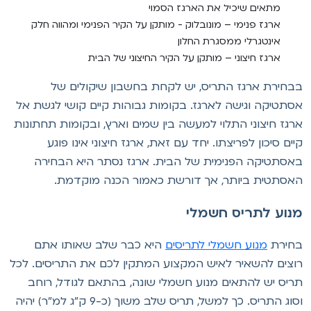
מתאים שיכיל את הארגז הסמוי
ארגז פנימי – מונובלוק - מותקן על הקיר הפנימי ומהווה חלק
אינטגרלי ממסגרת החלון
ארגז חיצוני – מותקן על הקיר החיצוני של הבית
בחירת ארגז התריס, יש לקחת בחשבון שיקולים של
סתטיקה וגישה לארגז. בקומות גבוהות קיים קושי לגשת אל
רגז חיצוני התלוי למעשה בין שמים וארץ, ובקומות תחתונות
יים סיכון לפריצתו. יחד עם זאת, ארגז חיצוני אינו פוגע
אסתטיקה הפנימית של הבית. ארגז נסתר היא הבחירה
אסתטית ביותר, אך דורשת כאמור הכנה מוקדמת.
נוע לתריס חשמלי
חירת
מנוע חשמלי לתריסים
היא כבר שלב שאותו אתם
וצים להשאיר לאיש המקצוע המתקין לכם את התריסים. לכל
ריס יש להתאים מנוע חשמלי שונה, בהתאם לגודל, רוחב
וסוג התריס. כך למשל, תריס שלב משוך (כ-9 ק"ג למ"ר) יהיה