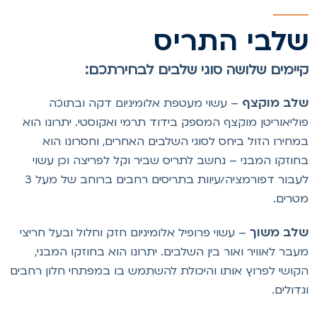
לבי התריס
יימים שלושה סוגי שלבים לבחירתכם:
לב מוקצף
– עשוי מעטפת אלומיניום דקה ובתוכה
וליאוריטן מוקצף המספק בידוד תרמי ואקוסטי. יתרונו הוא
מחירו הזול ביחס לסוגי השלבים האחרים, וחסרונו הוא
חוזקו המבני – נחשב לתריס שביר וקל לפריצה וכן עשוי
לעבור דפורמציה/עיוות בתריסים רחבים ברוחב של מעל 3
טרים.
לב משוך
– עשוי פרופיל אלומיניום חזק וחלול ובעל חריצי
עבר לאוויר ואור בין השלבים. יתרונו הוא בחוזקו המבני,
קושי לפרוץ אותו והיכולת להשתמש בו במפתחי חלון רחבים
גדולים.