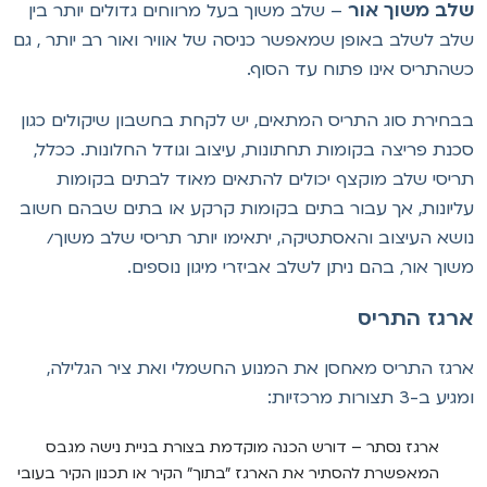
לב משוך אור
– שלב משוך בעל מרווחים גדולים יותר בין
לב לשלב באופן שמאפשר כניסה של אוויר ואור רב יותר , גם
שהתריס אינו פתוח עד הסוף.
בחירת סוג התריס המתאים, יש לקחת בחשבון שיקולים כגון
כנת פריצה בקומות תחתונות, עיצוב וגודל החלונות. ככלל,
ריסי שלב מוקצף יכולים להתאים מאוד לבתים בקומות
ליונות, אך עבור בתים בקומות קרקע או בתים שבהם חשוב
ושא העיצוב והאסתטיקה, יתאימו יותר תריסי שלב משוך/
שוך אור, בהם ניתן לשלב אביזרי מיגון נוספים.
רגז התריס
רגז התריס מאחסן את המנוע החשמלי ואת ציר הגלילה,
יע ב-3 תצורות מרכזיות:
ארגז נסתר – דורש הכנה מוקדמת בצורת בניית נישה מגבס
המאפשרת להסתיר את הארגז "בתוך" הקיר או תכנון הקיר בעובי