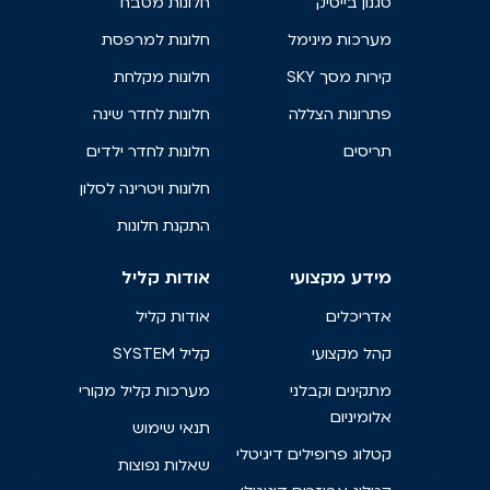
סגנון בייסיק
חלונות מטבח
מערכות מינימל
חלונות למרפסת
קירות מסך SKY
חלונות מקלחת
פתרונות הצללה
חלונות לחדר שינה
תריסים
חלונות לחדר ילדים
חלונות ויטרינה לסלון
התקנת חלונות
מידע מקצועי
אודות קליל
אדריכלים
אודות קליל
קהל מקצועי
קליל SYSTEM
מתקינים וקבלני
מערכות קליל מקורי
אלומיניום
תנאי שימוש
קטלוג פרופילים דיגיטלי
שאלות נפוצות