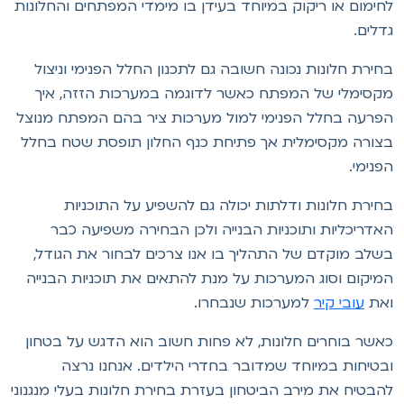
חימום או ריקוק במיוחד בעידן בו מימדי המפתחים והחלונות
דלים.
חירת חלונות נכונה חשובה גם לתכנון החלל הפנימי וניצול
קסימלי של המפתח כאשר לדוגמה במערכות הזזה, איך
פרעה בחלל הפנימי למול מערכות ציר בהם המפתח מנוצל
צורה מקסימלית אך פתיחת כנף החלון תופסת שטח בחלל
פנימי.
חירת חלונות ודלתות יכולה גם להשפיע על התוכניות
אדריכליות ותוכניות הבנייה ולכן הבחירה משפיעה כבר
שלב מוקדם של התהליך בו אנו צרכים לבחור את הגודל,
מיקום וסוג המערכות על מנת להתאים את תוכניות הבנייה
את
עובי קיר
למערכות שנבחרו.
אשר בוחרים חלונות, לא פחות חשוב הוא הדגש על בטחון
בטיחות במיוחד שמדובר בחדרי הילדים. אנחנו נרצה
הבטיח את מירב הביטחון בעזרת בחירת חלונות בעלי מנגנוני