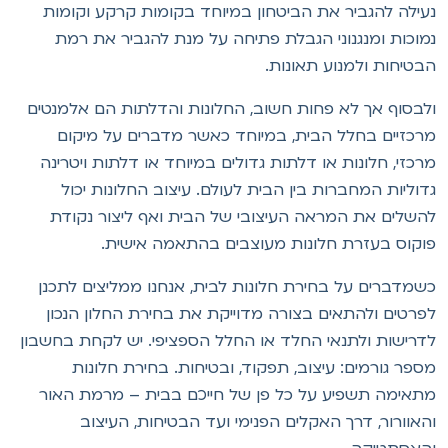
עילה להגביר את הביטחון במיוחד בקומות קרקע וקומות
מוכות ומנגנוני הגבלת פתיחה על מנת להגביר את רמת
בטיחות ולמנוע תאונות.
לבסוף אך לא פחות חשוב, החלונות והדלתות הם אלמנטים
רכזיים בחלל הבית, במיוחד כאשר מדברים על מיקום
רכזי, חלונות או דלתות גדולים במיוחד או דלתות ויטרינה
דוליות המחברות בין הבית לעולם. עיצוב החלונות יכול
השלים את המראה העיצובי של הבית ואף ליצור נקודת
וקוס בעזרת חלונות מעוצבים בהתאמה אישית.
שמדברים על בחירת חלונות לבית, אנחנו ממליצים לתכנן
פרטים ולהתאים בצורה מדוייקת את בחירת החלון הנכון
דרישות ולתנאי החלד או החלל הספציפי. יש לקחת בחשבון
ספר גורמים: עיצוב, תפקוד, ובטיחות. בחירת חלונות
תאימה תשפיע על כל פן של חייכם בבית – מרמת האור
האוורור, דרך האקלים הפנימי ועד הבטיחות, העיצוב