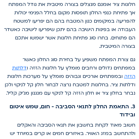
לונות ציר אומנם מנצלים בצורה מיטבית את גודל המפתח
ך פתיחת כנפי החלון תופסות מקום בחלל הפנימי יכולות
הפריעה במיקומים כגון המטבח בהם הם יפריעו למשטח
עבודה או בפינות הישיבה בהם יתכן שיפריעו לישיבה כאשדר
ם פתוחים. בחרו סוג פתיחת חלונות אשר ישמשו אתכם
צורה המיטבית.
ם צורת המפתח משפיע על בחירת סוג החלון כאשר
מפתחים גדולים ורחבים מומלץ על חלונות הזזה ו
דלתות
זזה
ובמפתחים אורכיים וגבוהים מומלץ על מערכות חלונות
דלתות ציר. בחלונות למטבח נרצה לבחור חלון קל לניקוי ולכן
בחר בחלון ציר או חלון הזזה קל לניקוי עם מנגנון מג'יק קליל.
3. התאמת החלון לתנאי הסביבה - חום, שמש איטום
בידוד
שוב מאוד לקחת בחשבון את תנאי הסביבה והאקלים
להתחשב במזג האוויר. באיזורים חמים או קרים במיוחד יש