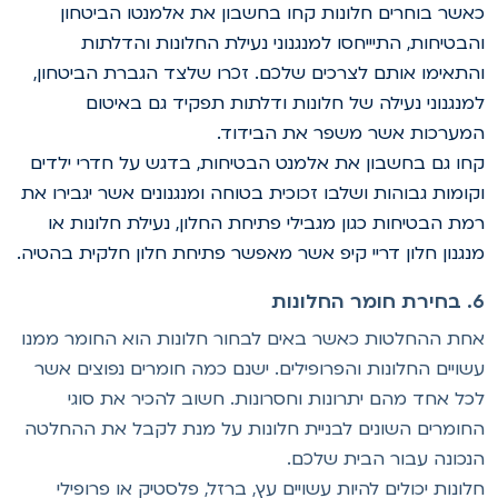
אשר בוחרים חלונות קחו בחשבון את אלמנטו הביטחון
הבטיחות, התיייחסו למנגנוני נעילת החלונות והדלתות
התאימו אותם לצרכים שלכם. זכרו שלצד הגברת הביטחון,
מנגנוני נעילה של חלונות ודלתות תפקיד גם באיטום
מערכות אשר משפר את הבידוד.
חו גם בחשבון את אלמנט הבטיחות, בדגש על חדרי ילדים
קומות גבוהות ושלבו זכוכית בטוחה ומנגנונים אשר יגבירו את
מת הבטיחות כגון מגבילי פתיחת החלון, נעילת חלונות או
נגנון חלון דריי קיפ אשר מאפשר פתיחת חלון חלקית בהטיה.
ומר החלונות
חת ההחלטות כאשר באים לבחור חלונות הוא החומר ממנו
שויים החלונות והפרופילים. ישנם כמה חומרים נפוצים אשר
כל אחד מהם יתרונות וחסרונות. חשוב להכיר את סוגי
חומרים השונים לבניית חלונות על מנת לקבל את ההחלטה
נכונה עבור הבית שלכם.
לונות יכולים להיות עשויים עץ, ברזל, פלסטיק או פרופילי