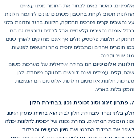
לומיניום. כאשר באים לבחור את החומר ממנו עשויים
חלונות חשוב לקחת בחשבון משתנים שונים לדוגמה חלונות
ץ נחשבים יקרים וצורכים תחזוקה, חלונות ברזל וחלונות בלגי
רזל אומנם נחשבים קלאסיים אבל כבדים ודורשים גם הם
חזוקה. חלונות פלסטיק זולים אך אינם מחזיקים לאורך שנים
מו חומרים אחרים ומתבלים יחסית מהר וחשופים לפגיעות
זג אוויר וקרינה.
לונות אלומיניום
הם בחירה אידאלית של מערכות משום
הם, קלים, עמידים ואינם דורשים תחזוקה מיוחדת. לכן
ערכות חלונות אלומיניום ודלתות אלומיניום הם הנפוצות
המקובלות בארץ.
וכית נכון בבחירת חלון
לק בלתי נפרד מבחירת חלון לבית הוא בחירת פתרון הזיגוג
סוג הזכוכית המתאים. בחירת נכונה של זכוכית לחלונות יכולה
שפר את הבידוד התרמי ואת סינון הרעשים והבידוד
אקוסטי. זכוכית יכולה גם לסנן קרינה וגם להגביר את רמת