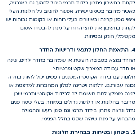
קחת בחשבון פתרון בידוד תרמי היכול לחסוך גם באנרגיה,
אשר מדובר בשמש ישירה, אפשר לחשוב על חלונות העלי
יפוי מסנן קרינה ובאיזורים בעלי רוחות או בקומות גבוהות יש
קחת בחשבון את לחצי הרוח על מנת להבטיח איטום
קסימלי, חוזק ובטיחות.
לתנאי ודרישות החדר
חדר נמצא בסביבה רועשת או שמדובר בחדר ילדים, שינה
ו חדר עבודה המצריך שקט ופרטיות?
לונות עם בידוד אקוסטי המסננים רעשים יכול להיות בחירה
כונה עבורכם. דלתות ויטרינה לסלון המחברות למרפסת או
גינה מומלץ לתת תשומת לב לבידוד אקוסטי ותרמי שכן
דובר בחלונות או דלתות גדולים במיוחד, בעלי שטח פנים
דול ונרצה פתרון בידוד תרמי וגם סינון רעש וההמולה
הבחוץ על מנת שיהיה שקט בחלל הפנימי.
בבחירת חלונות