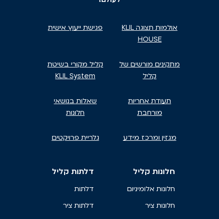
אולמות תצוגה KLIL
פגישת ייעוץ אישית
HOUSE
מתקינים מורשים של
קליל מקורי בשיטת
קליל
KLIL System
תעודת אחריות
שאלות בנושאי
מורחבת
חלונות
מגזין ומרכז מידע
גלריית פרויקטים
חלונות קליל
דלתות קליל
חלונות אלומיניום
דלתות
חלונות ציר
דלתות ציר