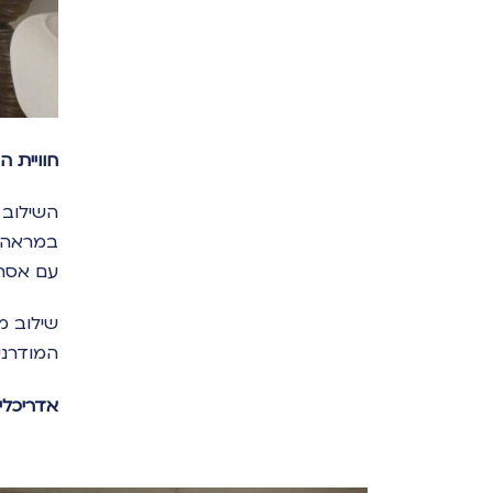
חוויית ה
השילוב ב
במראה ע
עם אסתט
שילוב מ
המודרני
אדריכלית