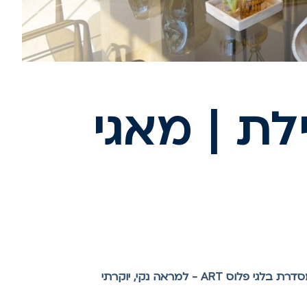
לת | מאגי
עיצוב ושיפוץ וילה דו-קומתית בסגנון רגוע ומואר בעזרת חלונות ודלתות מסדרת בלגי פלוס ART - למראה נקי, יוקרתי