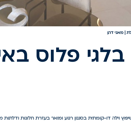
ת | מאגי דהן
 בלגי פלוס באי