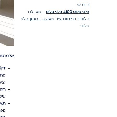
החדש
-
מערכת
בלגי פלוס 4100 בלגי פלוס
חלונות ודלתות ציר מעוצב בסגנון בלגי
פלוס
אלמנטים
דלת
פתח
יצי
ריה
שימ
תאו
גופ