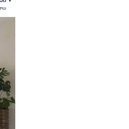
מטב
שיל