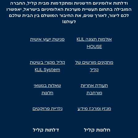
ודלתות אלומיניום חדשניות ומתקדמות מבית קליל, החברה
המובילה בתחום תעשיית מערכות האלומיניום בישראל, יאפשרו
לכם ליצור, לאורך שנים, את החיבור המושלם בין הבית שלכם
לעולם!
אולמות תצוגה KLIL
פגישת ייעוץ אישית
HOUSE
מתקינים מורשים של
קליל מקורי בשיטת
קליל
KLIL System
תעודת אחריות
שאלות בנושאי
מורחבת
חלונות
מגזין ומרכז מידע
גלריית פרויקטים
חלונות קליל
דלתות קליל