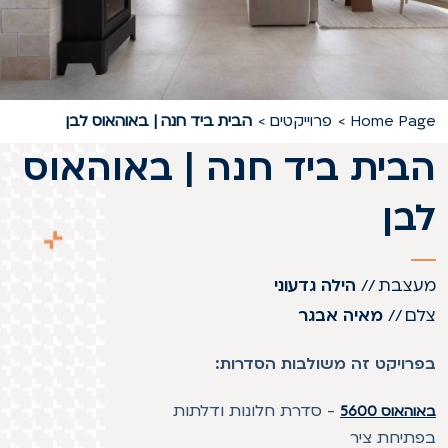
Home Pag
פרוייקטים
הבית ביד חנה | באוהאוס לבן
בית ביד חנה | באוהאוס
בן
עצבת
//
הילה גדעוני
לם
//
מאיה אבגר
פרויקט זה משולבות הסדרות:
-
סדרת חלונות ודלתות
והאוס 5600
פתיחת ציר