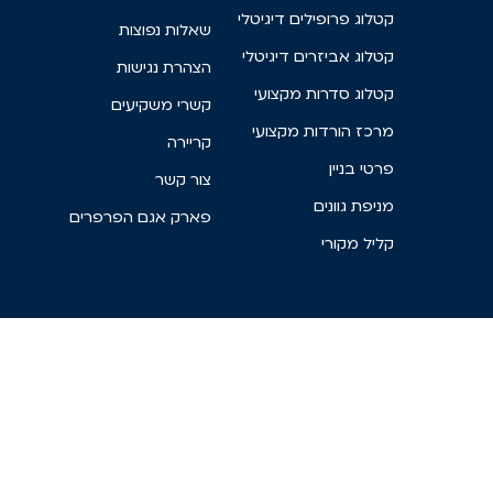
קטלוג פרופילים דיגיטלי
שאלות נפוצות
קטלוג אביזרים דיגיטלי
הצהרת נגישות
קטלוג סדרות מקצועי
קשרי משקיעים
מרכז הורדות מקצועי
קריירה
פרטי בניין
צור קשר
מניפת גוונים
פארק אגם הפרפרים
קליל מקורי
האתר עושה שימוש בעוגיות
אתר זה עושה שימוש בקבצי עוגיות (COOKIES) וכלים נוספים
לצורך תפעולו התקין ואבטחתו וגם לשיפור חווית הגלישה,
שמירת העדפות דפדפן וגלישה באתר, ניתוחים סטטיסטיים
שונים ופרסום מבוסס העדפות. אנו לא נתקין באמצעות האתר
כלים אלה אשר אינם הכרחיים לתפעול האתר ללא הסכמתך.
למידע נוסף עיין ב
מדיניות הפרטיות שלנו