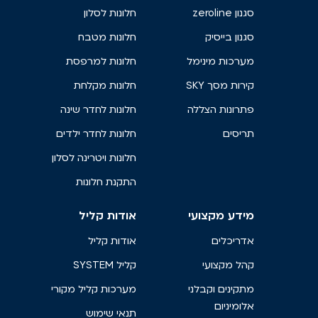
סגנון zeroline
חלונות לסלון
סגנון בייסיק
חלונות מטבח
מערכות מינימל
חלונות למרפסת
קירות מסך SKY
חלונות מקלחת
פתרונות הצללה
חלונות לחדר שינה
תריסים
חלונות לחדר ילדים
חלונות ויטרינה לסלון
התקנת חלונות
מידע מקצועי
אודות קליל
אדריכלים
אודות קליל
קהל מקצועי
קליל SYSTEM
מתקינים וקבלני
מערכות קליל מקורי
אלומיניום
תנאי שימוש