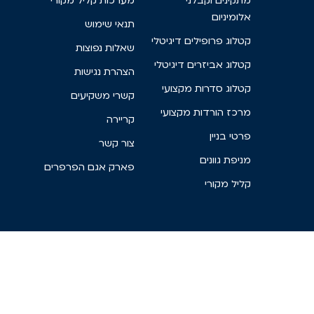
מתקינים וקבלני
מערכות קליל מקורי
אלומיניום
תנאי שימוש
קטלוג פרופילים דיגיטלי
שאלות נפוצות
קטלוג אביזרים דיגיטלי
הצהרת נגישות
קטלוג סדרות מקצועי
קשרי משקיעים
מרכז הורדות מקצועי
קריירה
פרטי בניין
צור קשר
מניפת גוונים
פארק אגם הפרפרים
קליל מקורי
האתר עושה שימוש בעוגיות
אתר זה עושה שימוש בקבצי עוגיות (COOKIES) וכלים נוספים
לצורך תפעולו התקין ואבטחתו וגם לשיפור חווית הגלישה,
שמירת העדפות דפדפן וגלישה באתר, ניתוחים סטטיסטיים
שונים ופרסום מבוסס העדפות. אנו לא נתקין באמצעות האתר