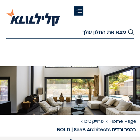
דלג
לתוכן
העיקרי
Home Pag
פרוייקטים
ר ורדים BOLD | SaaB Architects