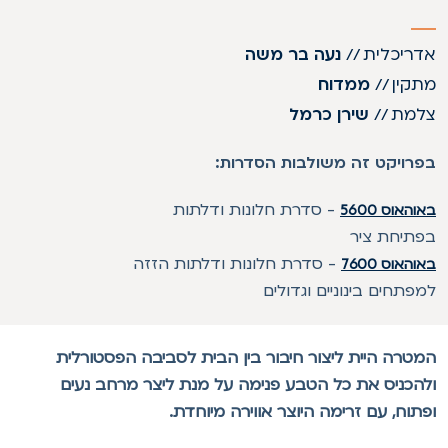
דריכלית
//
נעה בר משה
תקין
//
ממדוח
למת
//
שירן כרמל
פרויקט זה משולבות הסדרות:
-
סדרת חלונות ודלתות
והאוס 5600
פתיחת ציר
-
סדרת חלונות ודלתות הזזה
והאוס 7600
מפתחים בינוניים וגדולים
מטרה היית ליצור חיבור בין הבית לסביבה הפסטורלית
להכניס את כל הטבע פנימה על מנת ליצר מרחב נעים
פתוח, עם זרימה היוצר אווירה מיוחדת.