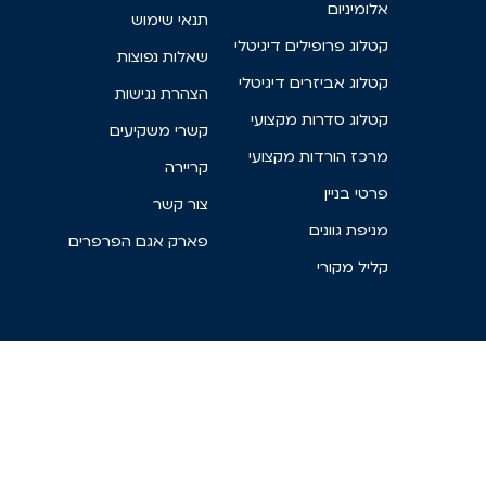
אלומיניום
תנאי שימוש
קטלוג פרופילים דיגיטלי
שאלות נפוצות
קטלוג אביזרים דיגיטלי
הצהרת נגישות
קטלוג סדרות מקצועי
קשרי משקיעים
מרכז הורדות מקצועי
קריירה
פרטי בניין
צור קשר
מניפת גוונים
פארק אגם הפרפרים
קליל מקורי
האתר עושה שימוש בעוגיות
אתר זה עושה שימוש בקבצי עוגיות (COOKIES) וכלים נוספים
לצורך תפעולו התקין ואבטחתו וגם לשיפור חווית הגלישה,
שמירת העדפות דפדפן וגלישה באתר, ניתוחים סטטיסטיים
שונים ופרסום מבוסס העדפות. אנו לא נתקין באמצעות האתר