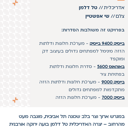
דריכלית
//
טל דלמן
לם
//
שי אפשטיין
פרויקט זה משולבות הסדרות:
-
מערכת חלונות ודלתות
סיק 9400 בייסיק
זזה מינימל למפתחים גדולים בעיצוב דק
מוקפד
-
סדרת חלונות ודלתות
והאוס 5600
פתיחת ציר
-
מערכת חלונות ודלתות הזזה
יסיק 9000
תקדמות למפתחים גדולים
-
מערכת חלונות הזזה
יסיק 7000
מגרש ארוך וצר בלב שכונה תל אביבית, מוגבה מעט
הרחוב – יצרה האדריכלית טל דלמן בועה ירוקה אורבנית