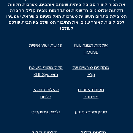
את הכוח ליצור סביבה ביתית שאתם אוהבים. מערכות חלונות
ודלתות אלומיניום חדשניות ומתקדמות מבית קליל, החברה
המובילה בתחום תעשיית מערכות האלומיניום בישראל, יאפשרו
לכם ליצור, לאורך שנים, את החיבור המושלם בין הבית שלכם
לעולם!
אולמות תצוגה KLIL
פגישת ייעוץ אישית
HOUSE
מתקינים מורשים של
קליל מקורי בשיטת
קליל
KLIL System
תעודת אחריות
שאלות בנושאי
מורחבת
חלונות
מגזין ומרכז מידע
גלריית פרויקטים
חלונות קליל
דלתות קליל