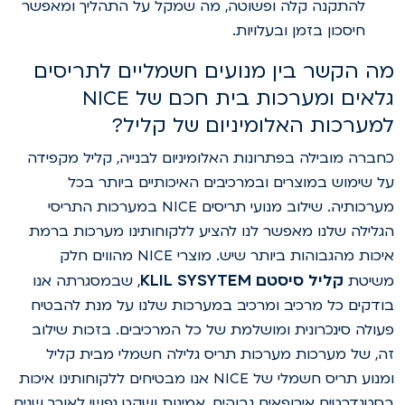
להתקנה קלה ופשוטה, מה שמקל על התהליך ומאפשר
חיסכון בזמן ובעלויות.
ה הקשר בין מנועים חשמליים לתריסים
גלאים ומערכות בית חכם של NICE
מערכות האלומיניום של קליל?
חברה מובילה בפתרונות האלומיניום לבנייה, קליל מקפידה
ל שימוש במוצרים ובמרכיבים האיכותיים ביותר בכל
מערכותיה. שילוב מנועי תריסים NICE במערכות התריסי
גלילה שלנו מאפשר לנו להציע ללקוחותינו מערכות ברמת
איכות מהגבוהות ביותר שיש. מוצרי NICE מהווים חלק
קליל סיסטם KLIL SYSYTEM
שיטת
, שבמסגרתה אנו
ודקים כל מרכיב ומרכיב במערכות שלנו על מנת להבטיח
עולה סינכרונית ומושלמת של כל המרכיבים. בזכות שילוב
ה, של מערכות מערכות תריס גלילה חשמלי מבית קליל
ומנוע תריס חשמלי של NICE אנו מבטיחים ללקוחותינו איכות
סטנדרטים אירופאים גבוהים, אמינות ושקט נפשי לאורך שנים