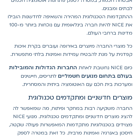
בטחה חכמות, במטרה לספק פתרונות אוטומציה חכמים
בתים ומבנים.
התקדמות הטכנולוגית המהירה והשאיפה לחדשנות הובילו
את NICE להיות חברה בינלאומית עם נוכחות ביותר מ-100
דינות ברחבי העולם.
ל מוצרי החברה מיוצרים באירופה ועוברים בקרת איכות
פדנית על מנת להבטיח עמידות ואמינות בלתי מתפשרת.
החברות הגדולות והמובילות
 NICE נחשבת לאחת
עולם בתחום מנועים חשמליים
לתריסים, חיישינים
מערכות בית חכם עם האוטומציה ביתית והמסחרית.
וצרים חדשניים ומתקדמים טכנולוגית
חברה משקיעה רבות במחקר ופיתוח, מה שמאפשר לה
להציג מוצרים חדשניים ומתקדמים טכנולוגית. מנועי NICE
צוידים בטכנולוגיות מתקדמות המאפשרות פעולה שקטה,
יסכון באנרגיה ואמינות מרבית. כל זאת במטרה לספק