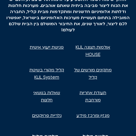
את הכוח ליצור סביבה ביתית שאתם אוהבים. מערכות חלונות
ודלתות אלומיניום חדשניות ומתקדמות מבית קליל, החברה
המובילה בתחום תעשיית מערכות האלומיניום בישראל, יאפשרו
לכם ליצור, לאורך שנים, את החיבור המושלם בין הבית שלכם
לעולם!
אולמות תצוגה KLIL
פגישת ייעוץ אישית
HOUSE
מתקינים מורשים של
קליל מקורי בשיטת
קליל
KLIL System
תעודת אחריות
שאלות בנושאי
מורחבת
חלונות
מגזין ומרכז מידע
גלריית פרויקטים