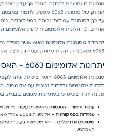
סגסוגת זו נחשבת לחזקה יחסית אך עדיין מספיק 
החוזק של סגסוגת 6063 מספי
על כך, לסגסוגת עמידות גבוהה בפני קורוזיה, מה
אחרים. כך, חלונות אלומיניום ודלתות אלומיניום
להבדיל מסגסוגת אלו
6063 מאפשרת להנות מחוזק ועמידות ולצד אפשרויות עיבוד נוחות, מה שהופך אותה לסגסוגת מקובלת התחום מערכות חלונות ודגלתות אלומיניום לבית.
יתרונות אלומיניום 6063 - האסתטיקה והעיבוד
סגסוגת אלומיניום 6063 ידוע
דלתות אלומיניום ודלתות זכוכית עם אלומיניום. ה
מקנה יתרון בשימוש בפתרונות מגוונים בבנייה, במי
עיבוד וגימור
– הסגסוגת מאפשרת עיבוד מדויק יותר
עמידות בפני קורוזיה
– אלומיניום 6063 עמיד מאוד בפני קורוזיה, במיוחד באזורים עם לחות גבוהה או חשיפה למים.
שימושים אדריכליים
– היא משמשת בעיקר לפרופילים
האסתטי.