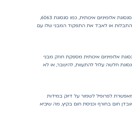
חלונות הם חלק חיוני מהמבנה ונמצאים בחשיפה מתמדת לתנאי הסביבה החיצוניים כמו שמש, גשם, רוחות ולחות. סגסוגת אלומיניום איכותית, כמו סגסוגת 6063,
, להתבלות או לאבד את התפקוד המבני שלו עם
וגת אלומיניום איכותית מספקת חוזק מבני
סגסוגת חלשה עלול להתעוות, להישבר, או לא
ת מאפשרת לפרופיל לשמור על דיוק במידות
ובדן חום בחורף וכניסת חום בקיץ, מה שיביא