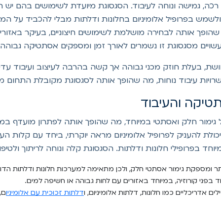
רכה, גמישה ונוחה לעיבוד. הסגסוגת מיועדת לשימושים בהם יש חש
ק לתמוך במבנים ולשמש בפרופיל אלומיניום בחלונות ודלתות מבלי להכביד ע
 שהופך אותה לבחירה מושלמת לשימושים חיצוניים, בעיקר באזורים
 העשויים מסגסוגת זו נשמרים לאורך זמן ומספקים אסתטיקה גבוה
מיניום 6061 אשר מכילה נחושת, בעלת חוזק מכני גבוהה אך קשה בהרבה לעיצוב וע
ה ביכולת שלה לקבל גימור חלק ואסתטי במיוחד, מה שהופך אותה לפתרון מ
יכולת להעניק לפרופיל אלומיניום מראה יוקרתי, ביחד עם קלות העי
וחד בפרופילי חלונות ודלתות. הסגסוגת קלה ונוחה לריתוך ולטיפול 
 ומספקת גימור אסתטי חלק, ולכן מתאימה למערכות חלונות ודלתות הדורש
 אדריכליים כמו חלונות, דלתות אלומיניום, ו
דלתות זכוכית עם אלומיניו
ם,