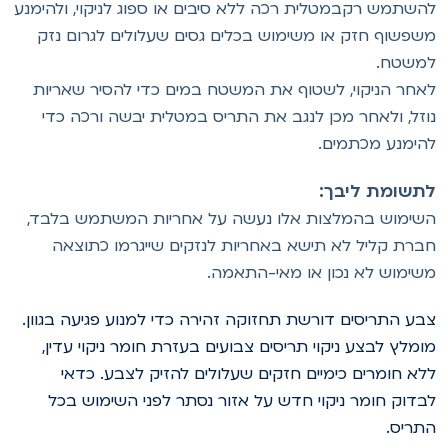
השתמש רקבמטלית רכה ללא סיבים או ספוג לניקוי, ולהימנע
שפשוף חזק או משימוש בכלים גסים שעלולים לגרום נזק
משטח.
אחר הניקוי, לשטוף את המשטח במים כדי להסיר שאריות
וזל, ולאחר מכן לנגב את התריס במטלית יבשה ורכה כדי
הימנע מכתמים.
תשומת ליבך:
שימוש בהמלצות אלו נעשה על אחריות המשתמש בלבד,
ברת קליל לא תישא באחריות לנזקים שייגרמו כתוצאה
שימוש לא נכון או מאי-התאמה.
בע התריסים דורשת תחזוקה זהירה כדי למנוע פגיעה בגוון.
ומלץ לבצע ניקוי תריסים צבועים בעזרת חומר ניקוי עדין,
לא חומרים כימיים חזקים שעלולים להזיק לצבע. כדאי
בדוק חומר ניקוי חדש על אזור נסתר לפני השימוש בכל
תריס.