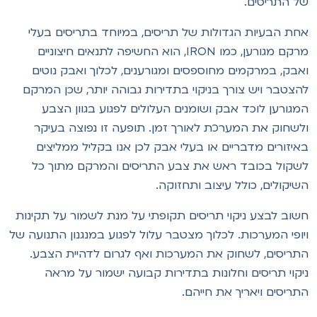
ל התריסים.
חת הבעיות הגדולות של תריסים, במיוחד בתריסים בעלי
מרקם מגורען, כמו IRON, הוא החשיפה לתנאים חיצוניים
אבק, במרקמים מחוספסים ומגורענים, לכלוך ואבק נוטים
הצטבר ויש צורך בניקוי בתדירות גבוהה יותר, שכן המרקם
מגורען לוכד אבק ושומנים העלולים לפגוע בגוון הצבע
לשחוק את המערכת לאורך זמן. תופעה זו נפוצה בעיקר
איזורים מדבריים או בעלי אבק לכן אנו בקליל ממליצים
שקול בכובד ראש את צבע התריסים והמרקם מתוך כל
שיקולים, כולל עיצוב ותחזוקה.
שוב לבצע ניקוי תריסים תקופתי על מנת לשמור על תקינות
יופי המערכות. לכלוך מצטבר עלול לפגוע במנגנון התנועה של
תריסים, לשחוק את המערכות ואף לגרום לדהיית הצבע.
יקוי תריסים וחלונות בתדירות קבועה ישמור על מראה
תריסים ויאריך את חייהם.