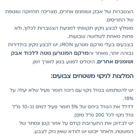
צטברות של אבק ושומנים אחרים, מצריכה תחזוקה שוטפת
ל התריסים.
ומלץ לבצע ניקיון תקופתי למניעת הצטברות לכלוך, ולא
חות מאחת לשלושה שבועות.
בצבעים בעלי מרקם מגורען IRON, יש לבצע ניקיון בתדירות
מרקם המגורען נוטה ללכוד אבק
בוהה יותר, מאחר וה
שומנים אחרים
, היכולים לפגוע בגוון לאורך זמן.
מלצות לניקוי משטחים צבועים:
ש להשתמש בנוזל ניקוי עם ריכוז חומר פעיל שלא יעלה על
18%
לדלל את הנוזל ביחס של 5% חומר פעיל למים (כ-10 מ"ל
זל ניקוי לכל 200 מ"ל מים).
ש לבדוק את התערובת קודם על אזור קטן ונסתר של
משטח, ולאחר ייבוש יש לוודא שאין נזק לצבע.