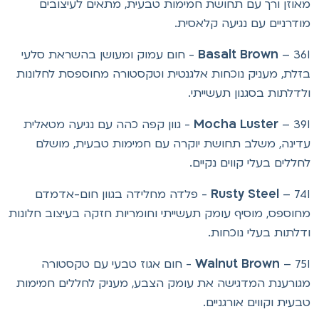
אוזן ורך עם תחושת חמימות טבעית, מתאים לעיצובים
ודרניים עם נגיעה קלאסית.
Basalt Brown
– 36I - חום עמוק ומעושן בהשראת סלעי
זלת, מעניק נוכחות אלגנטית וטקסטורה מחוספסת לחלונות
לדלתות בסגנון תעשייתי.
Mocha Luster
– 39I - גוון קפה כהה עם נגיעה מטאלית
דינה, משלב תחושת יוקרה עם חמימות טבעית, מושלם
חללים בעלי קווים נקיים.
Rusty Steel
– 74I - פלדה מחלידה בגוון חום-אדמדם
חוספס, מוסיף עומק תעשייתי וחומריות חזקה בעיצוב חלונות
דלתות בעלי נוכחות.
Walnut Brown
– 75I - חום אגוז טבעי עם טקסטורה
גורענת המדגישה את עומק הצבע, מעניק לחללים חמימות
בעית וקווים אורגניים.