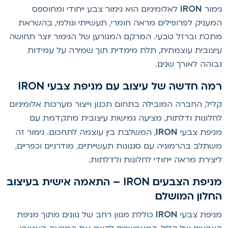
IRON
ימור
לאלומיניום הוא גימור צבע ייחודי ומחוספס
מעניק לפרופילים מראה חומרי, תעשייתי וגולמי, בהשראת
תכת וברזל טבעי. המרקם המגורען של הגימור יוצר תחושה
יצובית עוצמתית, תלת מימדית תוך שמירה על עמידות
בוהה לאורך שנים.
מה חדשה של עיצוב עם מניפת צבעי IRON
ליל, החברה המובילה בתחום תכנון וייצור מערכות אלומיניום
חלונות ודלתות, מציעה גמישות עיצובית מתקדמת עם
IRON
ניפת צבעי
, המשלבת בין עוצמה לתחכום. גימור זה
שתלב בהרמוניה עם סגנונות תעשייתיים, מודרניים וכפריים,
יצירת מראה ייחודי לחלונות ולדלתות.
מניפת הצבעים IRON – התאמה אישית בעיצוב
חלון המושלם
IRON
ניפת צבעי
כוללת מגוון רחב של גוונים מתוך מניפת