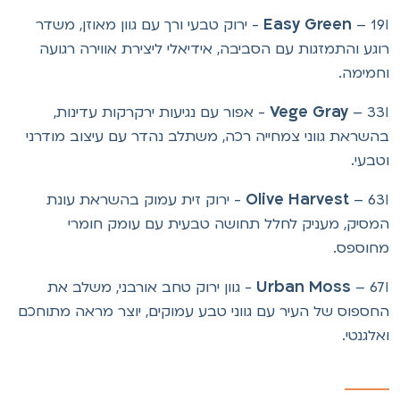
Easy Green
– 19I - ירוק טבעי ורך עם גוון מאוזן, משדר
וגע והתמזגות עם הסביבה, אידיאלי ליצירת אווירה רגועה
חמימה.
Vege Gray
– 33I - אפור עם נגיעות ירקרקות עדינות,
השראת גווני צמחייה רכה, משתלב נהדר עם עיצוב מודרני
טבעי.
Olive Harvest
– 63I - ירוק זית עמוק בהשראת עונת
מסיק, מעניק לחלל תחושה טבעית עם עומק חומרי
חוספס.
Urban Moss
– 67I - גוון ירוק טחב אורבני, משלב את
חספוס של העיר עם גווני טבע עמוקים, יוצר מראה מתוחכם
אלגנטי.