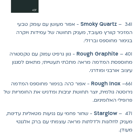
Smoky Quartz
– 34I - אפור מעושן עם עומק טבעי
מזכיר קוורץ מעובד, מעניק תחושה של עמידות ויוקרה
גימור מחוספס וברזלי.
Rough Graphite
– 40I - גוון גרפיט עמוק עם טקסטורה
חוספסת המדמה מראה מתכתי תעשייתי, מתאים לסגנון
יצוב אורבני ומודרני.
Rough Inox
–66I - אפור כהה בגימור מחוספס המדמה
ירוסטה גולמית, יוצר תחושת יציבות ומדגיש את החומריות של
רופילי האלומיניום.
Starglow
– 47I - שחור פחמי עם נגיעות מטאליות עדינות,
עניק לחלונות ולדלתות מראה עוצמתי עם ברק אלגנטי
עודן.