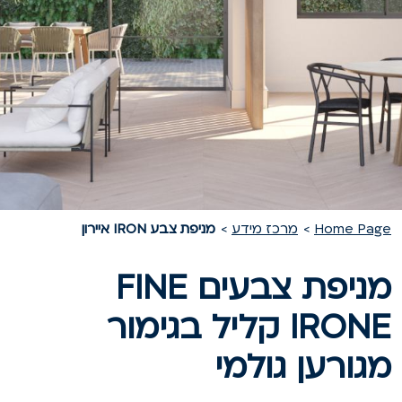
Home Pag
מרכז מידע
מניפת צבע IRON איירון
מניפת צבעים FINE
IRONE קליל בגימור
גורען גולמי