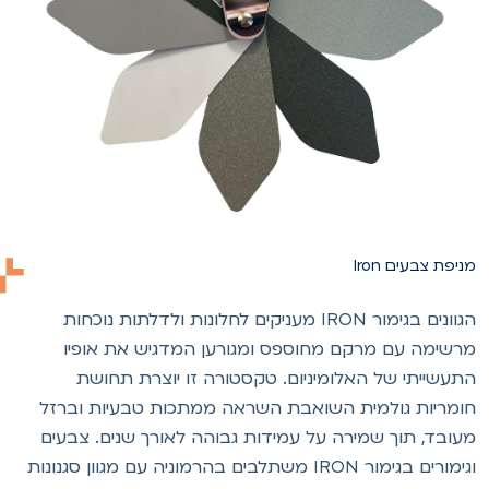
ניפת צבעים Iron
הגוונים בגימור IRON מעניקים לחלונות ולדלתות נוכחות
רשימה עם מרקם מחוספס ומגורען המדגיש את אופיו
תעשייתי של האלומיניום. טקסטורה זו יוצרת תחושת
ומריות גולמית השואבת השראה ממתכות טבעיות וברזל
עובד, תוך שמירה על עמידות גבוהה לאורך שנים. צבעים
וגימורים בגימור IRON משתלבים בהרמוניה עם מגוון סגנונות