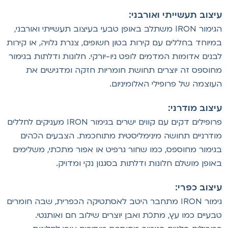
יצוב תעשייתי ואורבני:
הגימור IRON משתלב באופן טבעי בעיצוב תעשייתי ואורבני,
מיוחד בחללים עם קירות בטון חשופים, צנרת גלויה, או קירות
בנים אדומות המדמים לופט ניו-יורקי. חלונות ודלתות בגימור
חוספס זה יוצרים תחושת חומריות חזקה ומדגישים את
עוצמה של פרופילי האלומיניום.
יצוב מודרני:
פרופילים דקים עם קווים ישרים בגימור IRON מעניקים לחללים
ודרניים תחושה מינימליסטית מתוחכמת. הצבעים הכהים
גימור מחוספס, כמו שחור גרפיט או אפור מתכתי, משלימים
אופן מושלם חלונות ודלתות בסגנון נקי ומדויק.
יצוב כפרי:
גימור IRON מתחבר היטב לאסתטיקה הכפרית, שבה חומרים
בעיים כמו עץ, מתכת ואבן יוצרים שילוב חם ואותנטי.