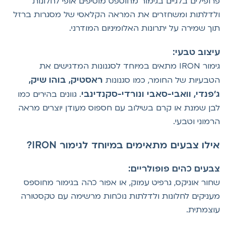
רופילים בלגיים בגימור מחוספס מוסיפים אופי לחלונות
לדלתות ומשחזרים את המראה הקלאסי של מסגרות ברזל
וך שמירה על יתרונות האלומיניום המודרני.
יצוב טבעי:
גימור IRON מתאים במיוחד לסגנונות המדגישים את
ראסטיק, בוהו שיק,
טבעיות של החומר, כמו סגנונות
'פנדי, וואבי-סאבי ונורדי-סקנדינבי
. גוונים בהירים כמו
בן שמנת או קרם בשילוב עם חספוס מעודן יוצרים מראה
רמוני וטבעי.
ילו צבעים מתאימים במיוחד לגימור IRON?
בעים כהים פופולריים:
חור אוניקס, גרפיט עמוק, או אפור כהה בגימור מחוספס
עניקים לחלונות ולדלתות נוכחות מרשימה עם טקסטורה
וצמתית.