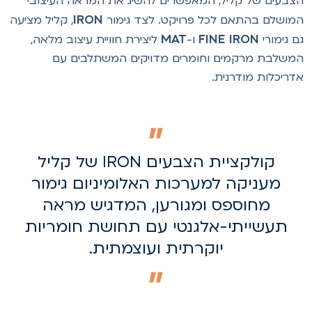
צבעים של קליל, המאפשרים להשיג את המראה העיצובי
IRON
מושלם בהתאם לכל פרויקט. לצד גימור
, קליל מציעה
MAT
FINE IRON
ם גימורי
ו-
ליצירת חוויית עיצוב מלאה,
משלבת מרקמים וחומרים מדויקים המשתלבים עם
דריכלות מודרנית.
קולקציית הצבעים IRON של קליל
מעניקה למערכות האלומיניום גימור
מחוספס ומגורען, המדגיש מראה
תעשייתי-אלגנטי עם תחושת חומריות
יוקרתית ועוצמתית.