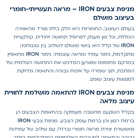
מניפת צבעים IRON – מראה תעשייתי-חומרי
עיצוב מושלם
עולם העיצוב, החומריות היא חלק בלתי נפרד מהאווירה
כוללת, וכל גוון מעניק לפרופיל תחושה ייחודית. קולקציית
IRO
של קליל היא ביטוי מושלם לשילוב בין טכנולוגיה
IRON
תקדמת, גימור עמיד ומראה עוצמתי. גימור
מתאפיין
מרקם מחוספס ומגורען המדגיש את התחושה הגולמית של
מתכת, תוך שמירה על איכות גבוהה והתאמה מדויקת
סגנונות עיצוב שונים.
מניפת צבעים IRON להתאמה מושלמת לחוויית
יצוב מלאה
קליל השקענו מחשבה מעמיקה בהתאמת הצבעים הן
IRON
רמת הגוון והן ברמת עומק הצבע. מניפת צבעי
אפשרת יצירת מראה חומרי וברזלי, עם שילוב של עמידות
בוהה והתאמה למערכות האלומיניום המתקדמות ביותר.