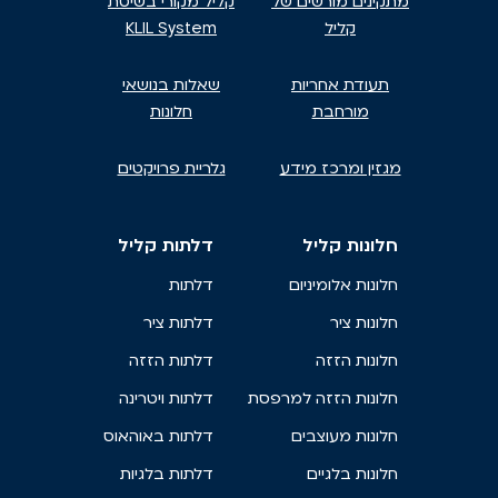
מתקינים מורשים של
קליל מקורי בשיטת
קליל
KLIL System
תעודת אחריות
שאלות בנושאי
מורחבת
חלונות
מגזין ומרכז מידע
גלריית פרויקטים
חלונות קליל
דלתות קליל
חלונות אלומיניום
דלתות
חלונות ציר
דלתות ציר
חלונות הזזה
דלתות הזזה
חלונות הזזה למרפסת
דלתות ויטרינה
חלונות מעוצבים
דלתות באוהאוס
חלונות בלגיים
דלתות בלגיות