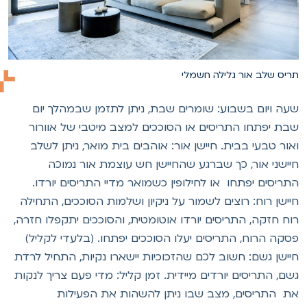
ריס שלב אור גלילה חשמלי
עה ויום בשבוע: שומרים שבת, ניתן לתזמן שבמהלך יום
בת יפתחו התריסים או הסוככים למצב מיטבי של אוורור
אור טבעי בבית. חיישן אור: אוהבים בית מואר, ניתן לשלב
יישני אור, כך שברגע שהחיישן חש עוצמת אור נמוכה
תריסים יפתחו או לחילופין כשמואר מדיי התריסים יורדו.
יישן רוח: רוצים לשמור על ניקיון ושלמות הסוככים, התחילה
וח חזקה, התריסים יורדו אוטומטית, והסוככים יתקפלו חזרה,
סקה הרוח, התריסים יעלו הסוככים יפתחו. (בלעדי לקליל)
יישן גשם: חשוב לכם שהזכוכיות יישארו נקיות, התחיל לרדת
שם, התריסים יורדים מיידית. זמן קליל: מדי פעם צריך לנקות
ת התריסים, מצב שבו ניתן להשהות את הפעילות