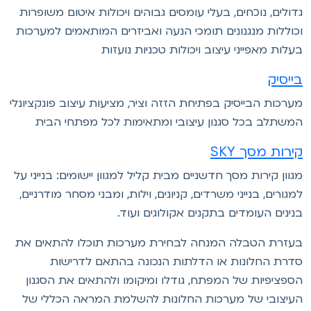
דולים, נוכחים, בעלי עומסים גבוהים ויכולות איטום משופרות
כוללות מנגנונים תומכי הנעה ואביזרים המותאמים למערכות
עלות מאפייני עיצוב ויכולות טכניות נועזות
ייסיק
ערכות הבייסיק בפתיחת הזזה וציר, מציעות עיצוב פונקציונלי
משתלב בכל סגנון עיצובי ומתאימות לכל מפתחי הבית
ירות מסך SKY
גוון קירות מסך חדשניים מבית קליל למגוון יישומים: בנייני על
מגורים, בנייני משרדים, קניונים, וילות, ומבני מסחר מודרניים,
נינים העומדים בתקנים אקולוגים ועוד.
עזרת הטבלה המנחה לבחירת מערכות תוכלו להתאים את
דרת החלונות או הדלתות הנכונה בהתאם לדרישות
ספציפיות של המפתח, גודלו ומיקומו ולהתאים את הסגנון
עיצובי של מערכות החלונות להשלמת המראה הכללי של