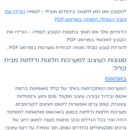
הקובץ אינו זמין לתצוגה בדפדפן מובייל - לצפייה
הורידו את
ובץ הטבלה המנחה בפורמט PDF
דפדפן שלך אינו תומך בתצוגת הקובץ, לצפייה - הורידו את
קובץ למכשיר בפורמט PDF
הורדת קובץ טבלה מנחה לבחירת מערכות בפורמט PDF .
גנונות העיצוב למערכות חלונות ודלתות מבית
ליל:
אוהאוס
מערכות המתקדמות ביותר של קליל מאופיינות ברמת
יטום ובידוד גבוהה, עיצוב מוקפד פנים וחוץ, ורסטיליות
יצובית, קווים צרים ואפשרות ליישום חציצים דקורטיביים.
ערכות חלונות ודלתות בסגנון באוהאוס מותאמות למפתחי
זזה וציר בכל הגדלים ובכך נותנות מענה למגוון רחב של
רכים פונקציונליים בחדרים שונים, תוך שמירה על רצף עיצובי.