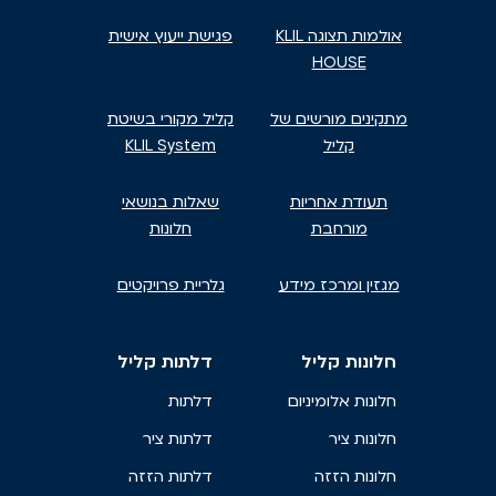
אולמות תצוגה KLIL
פגישת ייעוץ אישית
HOUSE
מתקינים מורשים של
קליל מקורי בשיטת
קליל
KLIL System
תעודת אחריות
שאלות בנושאי
מורחבת
חלונות
מגזין ומרכז מידע
גלריית פרויקטים
חלונות קליל
דלתות קליל
חלונות אלומיניום
דלתות
חלונות ציר
דלתות ציר
חלונות הזזה
דלתות הזזה