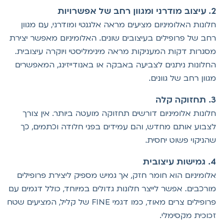
וון רחב של אפשרויות
לונות האלומיניום מציעים מראה אלגנטי ומודרני, עם מגוון
חב של פרופילים בעיצובים שונים. האלומיניום מאפשר יצירת
סגרות דקות המעניקות מראה מינימליסטי ויוקרה עיצובית.
חלונות ניתנים לצביעה באבקה או באנודייזינג, המאפשרים
גוון רחב של גוונים.
קה קלה
לונות אלומיניום דורשים תחזוקה מועטה ביותר. אין צורך
צבוע אותם מחדש, והם עמידים בפני חלודה וכתמים, כך
הניקוי פשוט יחסית.
ת עיצובית
לומיניום הוא חומר חזק, אך גמיש מספיק ליצירת פרופילים
ורכבים. אפשר לייצר חלונות גדולים במיוחד, כולל דגמים עם
פרופילים צרים מאוד, כמו דגמי FINE של קליל, המציעים שטח
כוכית מקסימלי.