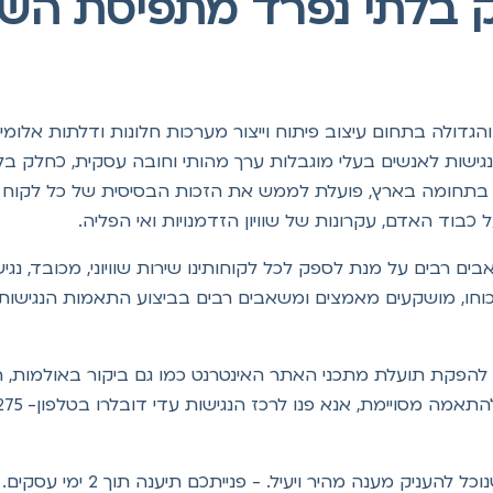
 בלתי נפרד מתפיסת השי
גישות לאנשים בעלי מוגבלות ערך מהותי וחובה עסקית, כחלק ב
ה בתחומה בארץ, פועלת לממש את הזכות הבסיסית של כל לקוח 
כבוד האדם, עקרונות של שוויון הזדמנויות ואי הפליה.
בים על מנת לספק לכל לקוחותינו שירות שוויוני, מכובד, נגיש ו
1 ולתקנות שהותקנו מכוחו, מושקעים מאמצים ומשאבים רבים בביצוע התאמות 
ת להפקת תועלת מתכני האתר האינטרנט כמו גם ביקור באולמות, ה
ויימת, אנא פנו לרכז הנגישות עדי דובלרו בטלפון- 04-9900275 או דרך
עניק מענה מהיר ויעיל. - פנייתכם תיענה תוך 2 ימי עסקים.