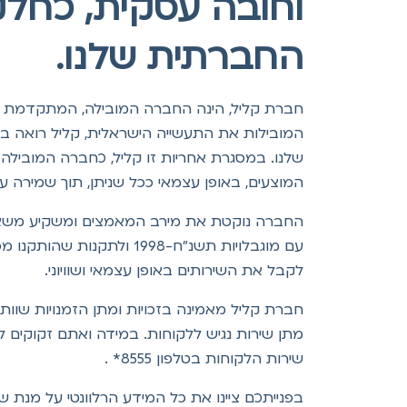
וחובה עסקית, כחלק
החברתית שלנו.
המובילות את התעשייה הישראלית, קליל רואה בנ
שלנו. במסגרת אחריות זו קליל, כחברה המוביל
המוצעים, באופן עצמאי ככל שניתן, תוך שמירה על 
החברה נוקטת את מירב המאמצים ומשקיע משאבים ר
עם מוגבלויות תשנ"ח-998
לקבל את השירותים באופן עצמאי ושוויוני.
חברת קליל מאמינה בזכויות ומתן הזמנויות שוו
מתן שירות נגיש ללקוחות. במידה ואתם זקוקים להתאמה מס
שירות הלקוחות בטלפון 8555* .
בפנייתכם ציינו את כל המידע הרלוונטי על מנת שנוכל לה