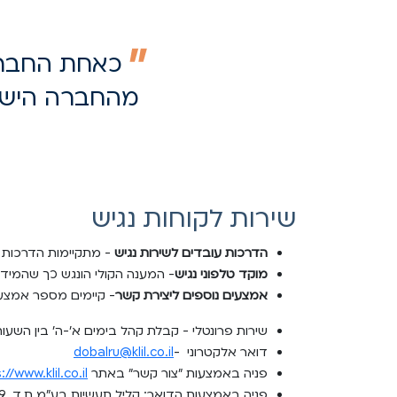
כאחת החברות
מהחברה הישרא
שירות לקוחות נגיש
הדרכות עובדים לשירות נגיש
- מתקיימות הדרכות ל
מוקד טלפוני נגיש
- המענה הקולי הונגש כך שהמיד
אמצעים נוספים ליצירת קשר
- קיימים מספר אמצעי
שירות פרונטלי - קבלת קהל בימים א'-ה' בין השעות :00-18:00
דואר אלקטרוני -
dobalru@klil.co.il
פניה באמצעות "צור קשר" באתר
https://www.klil.co.il/צרו-
פניה באמצעות הדואר: קליל תעשיות בע"מ ת.ד. 659 א.ת. כרמיאל 2161601