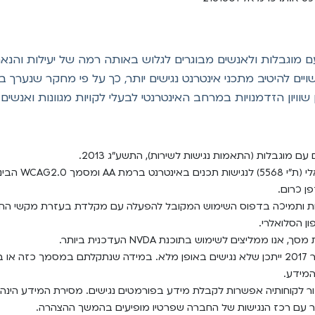
 מתכני אינטרנט נגישים יותר, כך על פי מחקר שנערך בשנת 2003 ע"י חברת מייקר
ויון הזדמנויות במרחב האינטרנטי לבעלי לקויות מגוונות ואנשי
עם מוגבלות (התאמות נגישות לשירות), התשע"ג 2013.
WCA הבינלאומי.
ן כרום.
ס השימוש המקובל להפעלה עם מקלדת בעזרת מקשי החיצים, Enter ו- Esc ליציאה מתפריטים וח
ן הסלואלרי.
ליצים לשימוש בתוכנת NVDA העדכנית ביותר.
מסמכים או סרטוני וידאו שעלו לאתר לפני אוקטובר 2017 ייתכן שלא נגישים באופן מלא. במידה שנתקלתם
המידע.
 לקוחותיה אפשרות לקבלת מידע בפורמטים נגישים. מסירת המידע הינה ל
 קשר עם רכז הנגישות של החברה שפרטיו מופיעים בהמשך ההצהרה.