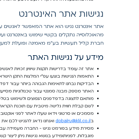
נגישות אתר האינטרנט
מהאוכלוסייה נתקלים בקשיי שימוש באינטרנט ועשויים להיטיב
חברת קליל תעשיות בע"מ מאמינה ופועלת למען שו
מידע על נגישות האתר
אתר זה עומד בדרישות תקנות שיוויון זכויות לאנשים 
התאמות הנגישות בוצעו עפ"י המלצות התקן הישראלי (ת"י 5568) לנגישות תכנים באינטרנט ברמת AA ומסמך G2.0
הבדיקות נבחנו לתאימות הגבוהה ביותר עבור דפדפ
האתר מספק מבנה סמנטי עבור טכנולוגיות מסייעות ותמיכה בדפו
מותאם לתצוגה בדפדפנים הנפוצים ולשימוש בטלפו
לשם קבלת חווית גלישה מיטבית עם תוכנת הקראת מסך, אנו ממ
ב
dobalru@klil.co.il
ואנחנו נדאג להנגיש לכם את 
מסירת מידע בפורמט נגיש - החברה מעמידה עבור
מוגבלות. לפניותומידע בנושא נגישות ניתן ליצור