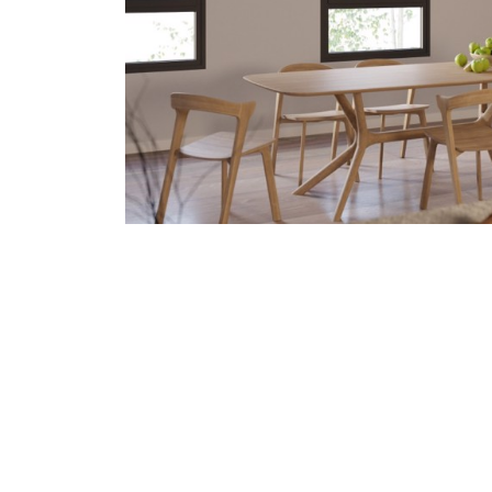
לבן מט
לבן לאטה
32
70
001
12
אפור אבן
אפור שקט
I/F
I/F
I/F
I/F