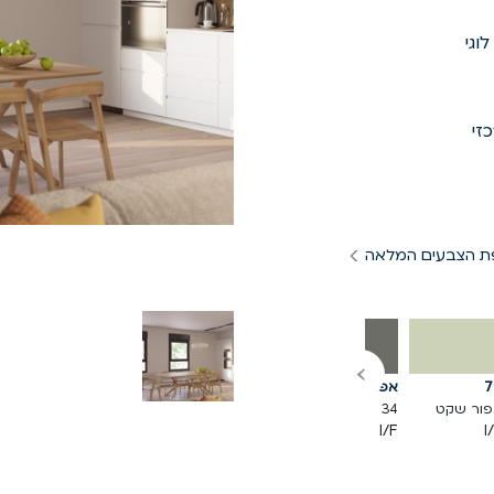
לוגי
ת הצבעים המלאה
›
7
אפור חם
אפור קשוח
42
46
ור שקט
34
40
אפור אנגלי
אפור קלאסי
I/F
I/F
I/F
I/F
I