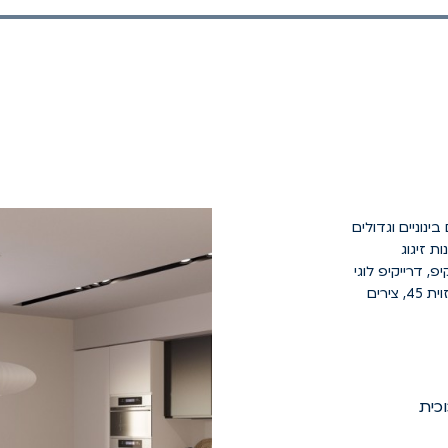
 בינוניים וגדולים
 זיגוג
פ, דרייקיפ לוגי
ודריי קיפ סמויי בפתיחה פנימה או החוצה, חיבורי חזית בזוית 45, צירים