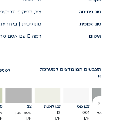
סוג פתיחה
ציר, דרייקיפ, דרייקיפ 
סוג זכוכית
מונוליטית | בידודית
איטום
רמה E עם אטם מרכזי
הצבעים המומלצים למערכת
למניפ
זו
‹
46
לבן מט
לבן לאטה
32
0
נגלי
אפור קלאסי
001
12
אפור אבן
אפ
/F
I/F
I/F
I/F
I/F