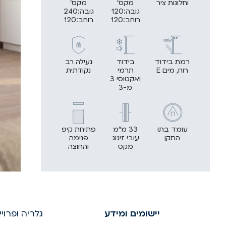
וחלונות ציר
מקס'
מקס'
גובה:120
גובה:240
רוחב:120
רוחב:120
רמת בידוד
בידוד
נעילה רב
רוח, מים E
תרמי
נקודתית
ואקטוסי 3
מ-3
עומד בתו
33 מ"מ
פתיחת קיפ
התקן
עובי זיגוג
פנימה
מקס
והחוצה
יישומים ומידע
גלריה ופרוי