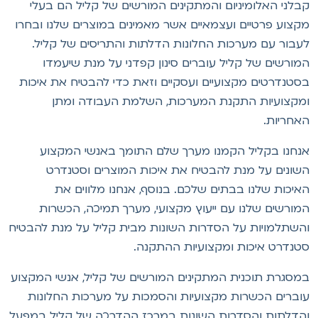
בלני האלומיניום והמתקינים המורשים של קליל הם בעלי
קצוע פרטיים ועצמאיים אשר מאמינים במוצרים שלנו ובחרו
עבור עם מערכות החלונות הדלתות והתריסים של קליל.
מורשים של קליל עוברים סינון קפדני על מנת שיעמדו
סטנדרטים מקצועיים ועסקיים וזאת כדי להבטיח את איכות
מקצועיות התקנת המערכות, השלמת העבודה ומתן
אחריות.
נחנו בקליל הקמנו מערך שלם התומך באנשי המקצוע
שונים על מנת להבטיח את איכות המוצרים וסטנדרט
איכות שלנו בבתים שלכם. בנוסף, אנחנו מלווים את
מורשים שלנו עם ייעוץ מקצועי, מערך תמיכה, הכשרות
השתלמויות על הסדרות השונות מבית קליל על מנת להבטיח
טנדרט איכות ומקצועיות ההתקנה.
מסגרת תוכנית המתקינים המורשים של קליל, אנשי המקצוע
וברים הכשרות מקצועיות והסמכות על מערכות החלונות
הדלתות והסדרות השונות במרכז ההדרכה של קליל במפעל