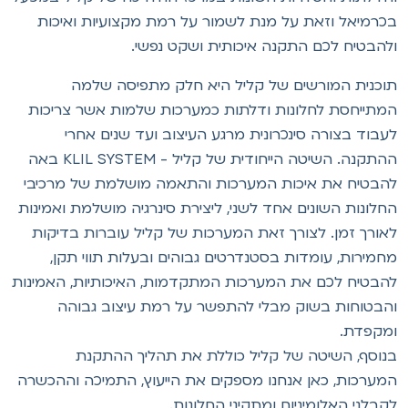
כרמיאל וזאת על מנת לשמור על רמת מקצועיות ואיכות
להבטיח לכם התקנה איכותית ושקט נפשי.
וכנית המורשים של קליל היא חלק מתפיסה שלמה
מתייחסת לחלונות ודלתות כמערכות שלמות אשר צריכות
עבוד בצורה סינכרונית מרגע העיצוב ועד שנים אחרי
ההתקנה. השיטה הייחודית של קליל - KLIL SYSTEM באה
הבטיח את איכות המערכות והתאמה מושלמת של מרכיבי
חלונות השונים אחד לשני, ליצירת סינרגיה מושלמת ואמינות
אורך זמן. לצורך זאת המערכות של קליל עוברות בדיקות
חמירות, עומדות בסטנדרטים גבוהים ובעלות תווי תקן,
הבטיח לכם את המערכות המתקדמות, האיכותיות, האמינות
הבטוחות בשוק מבלי להתפשר על רמת עיצוב גבוהה
מקפדת.
נוסף, השיטה של קליל כוללת את תהליך ההתקנת
מערכות, כאן אנחנו מספקים את הייעוץ, התמיכה וההכשרה
קבלני האלומיניום ומתקיני החלונות.