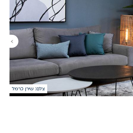
›
צלם: שירן כרמל